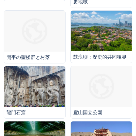
史地域
鼓浪嶼：歴史的共同租界
開平の望楼群と村落
龍門石窟
廬山国立公園