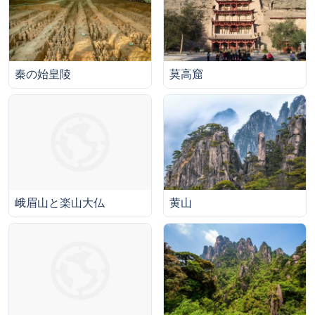
莫高窟
秦の始皇陵
黄山
峨眉山と楽山大仏