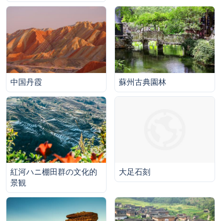
中国丹霞
蘇州古典園林
紅河ハニ棚田群の文化的
大足石刻
景観