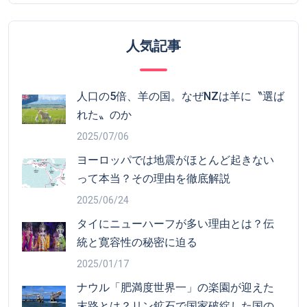
人気記事
人口の5倍、羊の国。なぜNZは羊に〝選ば
れた〟のか
2025/07/06
ヨーロッパでは地震がほとんど起きない
って本当？その理由を徹底解説
2025/06/24
タイにニューハーフが多い理由とは？伝
統と寛容性の秘密に迫る
2025/01/17
ナウル「肥満度世界一」の楽園が迎えた
末路とは？リン鉱石で国家破綻した国の