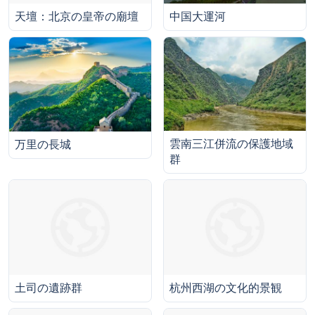
中国大運河
天壇：北京の皇帝の廟壇
雲南三江併流の保護地域
万里の長城
群
土司の遺跡群
杭州西湖の文化的景観