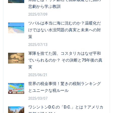
悲劇から学ぶ教訓
2025/07/09
ツバルは本当に海に沈むのか？温暖化だ
けではない水没問題の真実と未来への対
策
2025/07/13
軍隊を捨てた国、コスタリカはなぜ平和
でいられるのか？ その決断と75年後の真
実
2025/06/21
世界の税金事情！驚きの税制ランキング
とユニークな税ルール
2025/03/07
ワシントンD.C.の「D.C.」とは？アメリカ