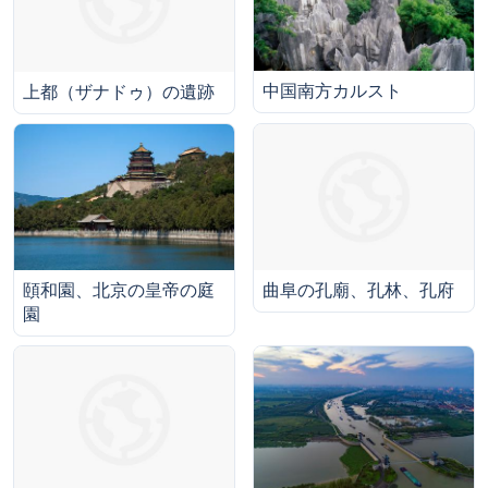
中国南方カルスト
上都（ザナドゥ）の遺跡
頤和園、北京の皇帝の庭
曲阜の孔廟、孔林、孔府
園