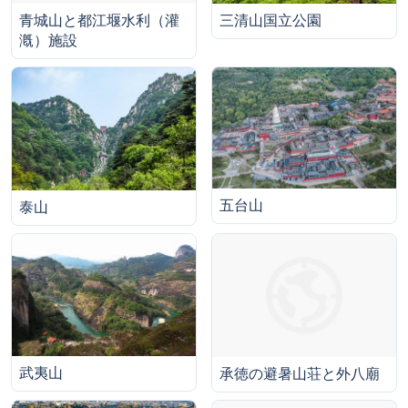
三清山国立公園
青城山と都江堰水利（灌
漑）施設
五台山
泰山
武夷山
承徳の避暑山荘と外八廟