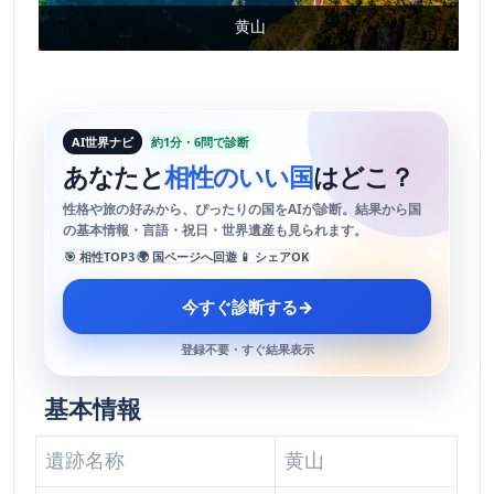
黄山
AI世界ナビ
約1分・6問で診断
あなたと
相性のいい国
はどこ？
性格や旅の好みから、ぴったりの国をAIが診断。結果から国
の基本情報・言語・祝日・世界遺産も見られます。
🎯 相性TOP3
🌍 国ページへ回遊
📱 シェアOK
今すぐ診断する
→
登録不要・すぐ結果表示
基本情報
遺跡名称
黄山