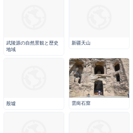
武陵源の自然景観と歴史
新疆天山
地域
雲崗石窟
殷墟