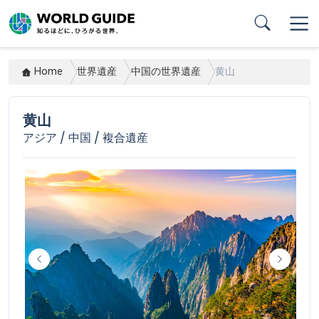
Skip
to
main
content
Home
世界遺産
中国の世界遺産
黄山
黄山
アジア / 中国 / 複合遺産