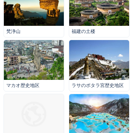
梵浄山
福建の土楼
マカオ歴史地区
ラサのポタラ宮歴史地区