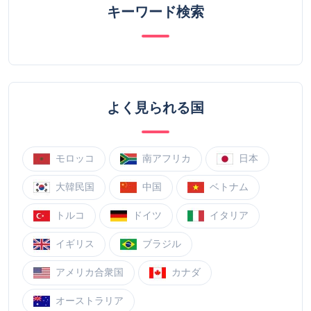
キーワード検索
よく見られる国
モロッコ
南アフリカ
日本
大韓民国
中国
ベトナム
トルコ
ドイツ
イタリア
イギリス
ブラジル
アメリカ合衆国
カナダ
オーストラリア