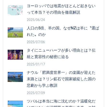
ヨーロッパでは地震がほとんど起きない
って本当？その理由を徹底解説
2025/06/24
人口の5倍、羊の国。なぜNZは羊に〝選ば
れた〟のか
2025/07/06
タイにニューハーフが多い理由とは？伝
統と寛容性の秘密に迫る
2025/01/17
ナウル「肥満度世界一」の楽園が迎えた
末路とは？リン鉱石で国家破綻した国の
悲劇から学ぶ教訓
2025/07/09
ツバルは本当に海に沈むのか？温暖化だ