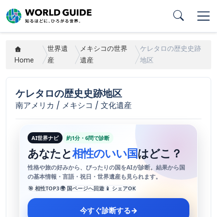
Skip
to
main
content
世界遺
メキシコの世界
ケレタロの歴史史跡
Home
産
遺産
地区
ケレタロの歴史史跡地区
南アメリカ / メキシコ / 文化遺産
AI世界ナビ
約1分・6問で診断
あなたと
相性のいい国
はどこ？
性格や旅の好みから、ぴったりの国をAIが診断。結果から国
の基本情報・言語・祝日・世界遺産も見られます。
🎯 相性TOP3
🌍 国ページへ回遊
📱 シェアOK
今すぐ診断する
→