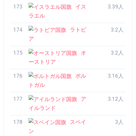
176
ポル
3.16人
トガル
177
ア
3.12人
イルランド
178
スペイ
3人
ン
179
モナコ
2.82人
180
大韓民
2.77人
国
181
モ
2.72人
ンテネグロ
182
アンド
2.68人