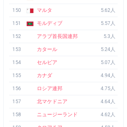
150
マルタ
5.62人
151
モルディブ
5.57人
152
アラブ首長国連邦
5.3人
153
カタール
5.24人
154
セルビア
5.07人
155
カナダ
4.94人
156
ロシア連邦
4.75人
157
北マケドニア
4.64人
158
ニュージーランド
4.62人