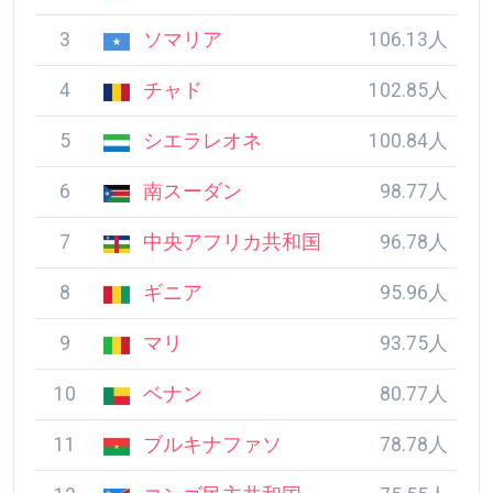
3
ソマリア
106.13人
4
チャド
102.85人
5
シエラレオネ
100.84人
6
南スーダン
98.77人
7
中央アフリカ共和国
96.78人
8
ギニア
95.96人
9
マリ
93.75人
10
ベナン
80.77人
11
ブルキナファソ
78.78人