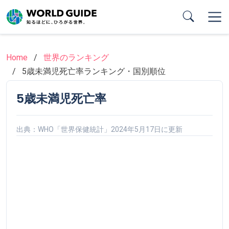
Skip
to
main
content
Home
世界のランキング
5歳未満児死亡率ランキング・国別順位
5歳未満児死亡率
出典：WHO「世界保健統計」2024年5月17日に更新