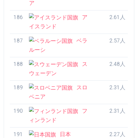
189
スロ
2.31人
ベニア
190
フ
2.31人
ィンランド
191
日本
2.27人
192
ノル
2.16人
ウェー
193
シ
2.15人
ンガポール
194
エス
1.88人
トニア