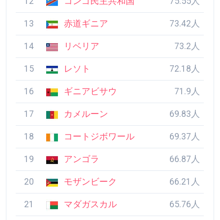
12
コンゴ民主共和国
75.55人
13
赤道ギニア
73.42人
14
リベリア
73.2人
15
レソト
72.18人
16
ギニアビサウ
71.9人
17
カメルーン
69.83人
18
コートジボワール
69.37人
19
アンゴラ
66.87人
20
モザンビーク
66.21人
21
マダガスカル
65.76人