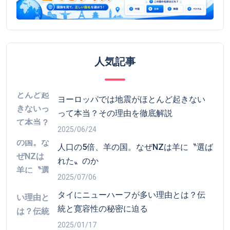
2025/06/24
人口の5倍、羊の国。なぜNZは羊に〝選ば
れた〟のか
2025/07/06
タイにニューハーフが多い理由とは？伝
統と寛容性の秘密に迫る
2025/01/17
ナウル「肥満度世界一」の楽園が迎えた
末路とは？リン鉱石で国家破綻した国の
悲劇から学ぶ教訓
2025/07/09
ツバルは本当に海に沈むのか？温暖化だ
けではない水没問題の真実と未来への対
策
2025/07/13