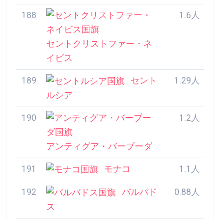
185
アメリカ合衆国
2.59人
186
ギリシャ
2.2人
187
トンガ
2.2人
188
セントクリストファ
1.6人
ー・ネイビス
189
セントルシア
1.29人
190
アンティグア・バー
1.2人
ブーダ
191
モナコ
1.1人
192
バルバドス
0.88人