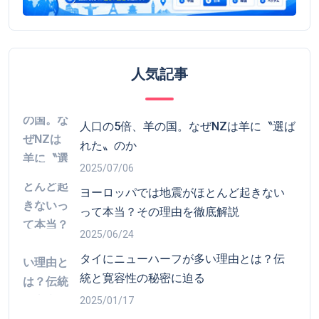
人口の5倍、羊の国。なぜNZは羊に〝選ば
れた〟のか
2025/07/06
ヨーロッパでは地震がほとんど起きない
って本当？その理由を徹底解説
2025/06/24
タイにニューハーフが多い理由とは？伝
統と寛容性の秘密に迫る
2025/01/17
ナウル「肥満度世界一」の楽園が迎えた
末路とは？リン鉱石で国家破綻した国の
悲劇から学ぶ教訓
2025/07/09