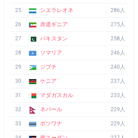
26
赤道ギニア
275人
27
パキスタン
258人
28
ソマリア
246人
29
ジブチ
240人
30
ケニア
237人
31
マダガスカル
233人
32
ネパール
229人
33
ボツワナ
229人
34
南スーダン
227人
35
バングラデシュ
221人