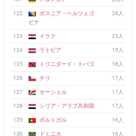
120
グアテマラ
26人
121
アルメニア
25人
122
ボスニア・ヘルツェ
24人
ゴビナ
123
イラク
23人
124
ラトビア
19人
125
トリニダード・トバ
18人
ゴ
126
チリ
17人
127
セーシェル
17人