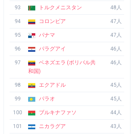
91
イエメン
48人
92
ニウエ
48人
93
トルクメニスタン
48人
94
コロンビア
47人
95
パナマ
47人
96
パラグアイ
46人
97
ベネズエラ (ボリバ
46人
ル共和国)
98
エクアドル
45人
99
パラオ
45人