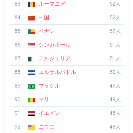
81
スーダン
54人
82
ミクロネシア連邦
53人
83
ルーマニア
52人
84
中国
52人
85
ベナン
52人
86
シンガポール
51人
87
アルジェリア
51人
88
エルサルバドル
50人
89
ブラジル
49人
90
マリ
49人