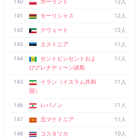
137
クック諸島
13人
138
バハマ
13人
139
マルタ
13人
140
ポーランド
12人
141
モーリシャス
12人
142
クウェート
12人
143
エストニア
11人
144
セントビンセントお
11人
よびグレナディーン諸島
145
イラン（イスラム共
11人
和国）