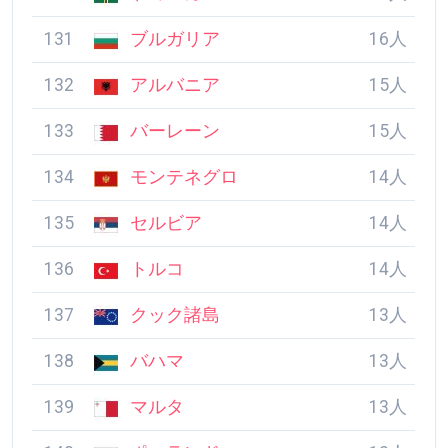
128
シリア・アラブ共和
17人
国
129
ポルトガル
16人
130
ドミニカ
16人
131
ブルガリア
16人
132
アルバニア
15人
133
バーレーン
15人
134
モンテネグロ
14人
135
セルビア
14人
136
トルコ
14人