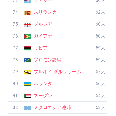
72
アゼルバイジャン
68人
73
フィジー
66人
74
スリランカ
62人
75
グルジア
60人
76
ガイアナ
60人
77
リビア
59人
78
ソロモン諸島
59人
79
ブルネイ ダルサラー
57人
ム
80
ルワンダ
56人