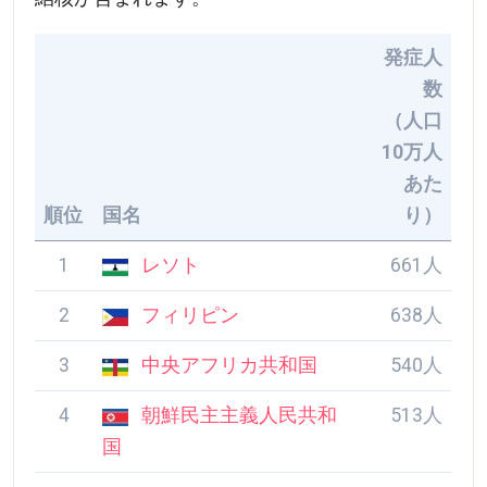
発症人数
（人口10
万人あた
順位
国名
り）
1
レソト
661人
2
フィリピン
638人
3
中央アフリカ共和国
540人
4
朝鮮民主主義人民共
513人
和国
5
ガボン
509人
6
東ティモール
498人