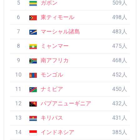
7
マーシャル諸島
483人
8
ミャンマー
475人
9
南アフリカ
468人
10
モンゴル
452人
11
ナミビア
450人
12
パプアニューギニア
432人
13
キリバス
431人
14
インドネシア
385人
15
コンゴ
369人