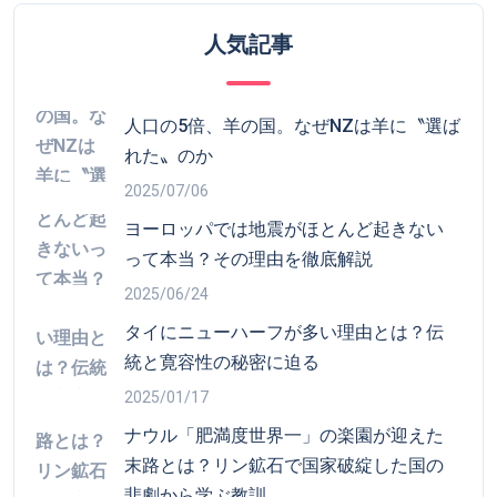
2025/07/06
ヨーロッパでは地震がほとんど起きない
って本当？その理由を徹底解説
2025/06/24
タイにニューハーフが多い理由とは？伝
統と寛容性の秘密に迫る
2025/01/17
ナウル「肥満度世界一」の楽園が迎えた
末路とは？リン鉱石で国家破綻した国の
悲劇から学ぶ教訓
2025/07/09
ツバルは本当に海に沈むのか？温暖化だ
けではない水没問題の真実と未来への対
策
2025/07/13