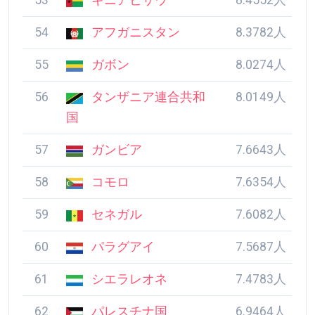
53
ギニアビサウ
8.4552人
54
アフガニスタン
8.3782人
55
ガボン
8.0274人
56
タンザニア連合共和
8.0149人
国
57
ガンビア
7.6643人
58
コモロ
7.6354人
59
セネガル
7.6082人
60
パラグアイ
7.5687人
61
シエラレオネ
7.4783人
62
パレスチナ国
6.9464人