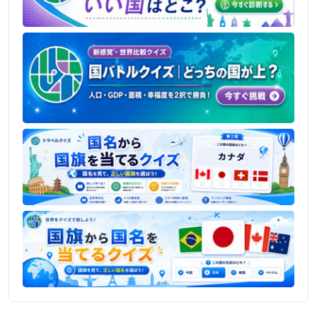
人気記事
人口の5倍、羊の国。なぜNZは羊に〝選ば
れた〟のか