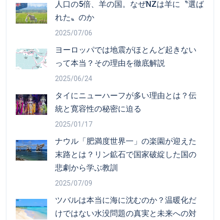
人口の5倍、羊の国。なぜNZは羊に〝選ば
れた〟のか
2025/07/06
ヨーロッパでは地震がほとんど起きない
って本当？その理由を徹底解説
2025/06/24
タイにニューハーフが多い理由とは？伝
統と寛容性の秘密に迫る
2025/01/17
ナウル「肥満度世界一」の楽園が迎えた
末路とは？リン鉱石で国家破綻した国の
悲劇から学ぶ教訓
2025/07/09
ツバルは本当に海に沈むのか？温暖化だ
けではない水没問題の真実と未来への対