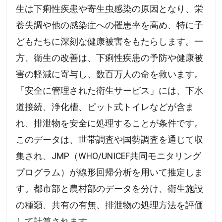
生は下痢性疾患や寄生虫感染の原因となり、栄
養失調や他の感染症への罹患率を高め、特に子
どもたちに深刻な健康被害をもたらします。一
方、衛生の改善は、下痢性疾患の予防や健康被
害の軽減に寄与し、数百万人の命を救います。
「安全に管理された衛生サービス」には、下水
道接続、浄化槽、ピット式トイレなどが含ま
れ、排泄物を安全に処理することが条件です。
このデータは、世帯調査や国勢調査を通じて収
集され、JMP（WHO/UNICEF共同モニタリング
プログラム）が線形回帰分析を用いて推定しま
す。都市部と農村部のデータを分け、衛生施設
の種類、共有の有無、排泄物の処理方法を評価
して計算されます。