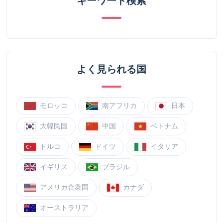
キーワード検索
よく見られる国
モロッコ
南アフリカ
日本
大韓民国
中国
ベトナム
トルコ
ドイツ
イタリア
イギリス
ブラジル
アメリカ合衆国
カナダ
オーストラリア