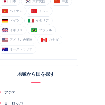
日本
大韓民国
中国
ベトナム
トルコ
ドイツ
イタリア
イギリス
ブラジル
アメリカ合衆国
カナダ
オーストラリア
地域から国を探す
アジア
ヨーロッパ