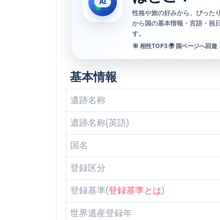
性格や旅の好みから、ぴったり
から国の基本情報・言語・祝
す。
🎯 相性TOP3
🌍 国ページへ回遊
基本情報
遺跡名称
遺跡名称(英語)
国名
登録区分
登録基準(
登録基準とは
)
世界遺産登録年