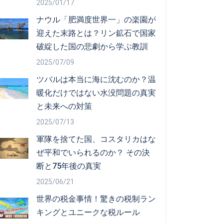
2025/01/17
ナウル「肥満度世界一」の楽園が
迎えた末路とは？リン鉱石で国家
破綻した国の悲劇から学ぶ教訓
2025/07/09
ツバルは本当に海に沈むのか？温
暖化だけではない水没問題の真実
と未来への対策
2025/07/13
軍隊を捨てた国、コスタリカはな
ぜ平和でいられるのか？ その決
断と75年後の真実
2025/06/21
世界の税金事情！驚きの税制ラン
キングとユニークな税ルール