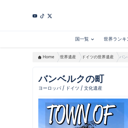
Skip
to
main
content
国一覧
世界ランキ
Home
世界遺産
ドイツの世界遺産
バン
バンベルクの町
ヨーロッパ / ドイツ / 文化遺産