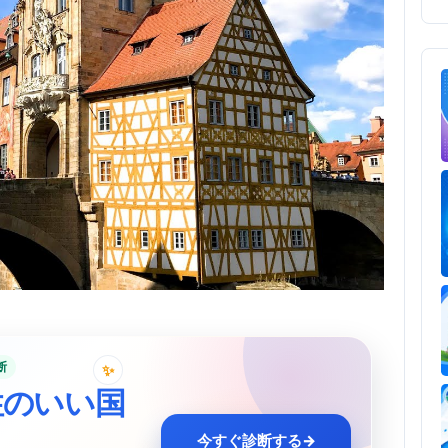
断
✨
性のいい国
今すぐ診断する
→