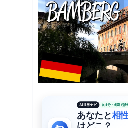
AI世界ナビ
約1分・6問で診
あなたと
相
はどこ？