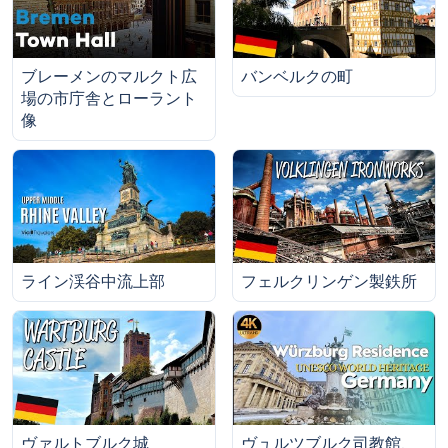
ブレーメンのマルクト広
バンベルクの町
場の市庁舎とローラント
像
ライン渓谷中流上部
フェルクリンゲン製鉄所
ヴァルトブルク城
ヴュルツブルク司教館、