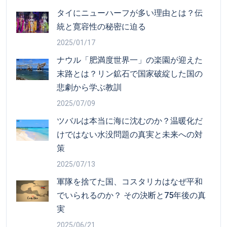
タイにニューハーフが多い理由とは？伝
統と寛容性の秘密に迫る
2025/01/17
ナウル「肥満度世界一」の楽園が迎えた
末路とは？リン鉱石で国家破綻した国の
悲劇から学ぶ教訓
2025/07/09
ツバルは本当に海に沈むのか？温暖化だ
けではない水没問題の真実と未来への対
策
2025/07/13
軍隊を捨てた国、コスタリカはなぜ平和
でいられるのか？ その決断と75年後の真
実
2025/06/21