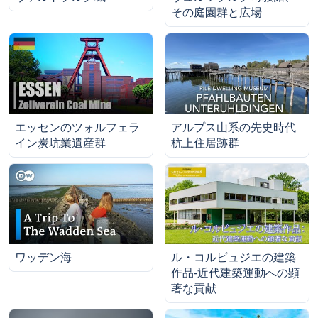
その庭園群と広場
エッセンのツォルフェラ
アルプス山系の先史時代
イン炭坑業遺産群
杭上住居跡群
ワッデン海
ル・コルビュジエの建築
作品‐近代建築運動への顕
著な貢献