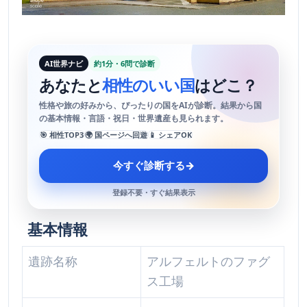
AI世界ナビ
約1分・6問で診断
あなたと
相性のいい国
はどこ？
性格や旅の好みから、ぴったりの国をAIが診断。結果から国
の基本情報・言語・祝日・世界遺産も見られます。
🎯 相性TOP3
🌍 国ページへ回遊
📱 シェアOK
今すぐ診断する
→
登録不要・すぐ結果表示
基本情報
遺跡名称
アルフェルトのファグ
ス工場