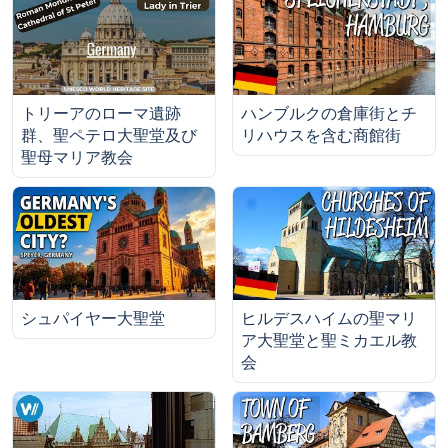
トリーアのローマ遺跡
ハンブルクの倉庫街とチ
群、聖ペテロ大聖堂及び
リハウスを含む商館街
聖母マリア教会
シュパイヤー大聖堂
ヒルデスハイムの聖マリ
ア大聖堂と聖ミカエル教
会