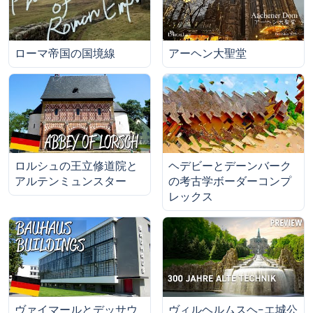
ローマ帝国の国境線
アーヘン大聖堂
ロルシュの王立修道院と
ヘデビーとデーンバーク
アルテンミュンスター
の考古学ボーダーコンプ
レックス
ヴァイマールとデッサウ
ヴィルヘルムスヘ−エ城公