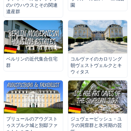
のバウハウスとその関連
園
遺産群
ベルリンの近代集合住宅
コルヴァイのカロリング
群
朝ヴェストヴェルクとキ
ウィタス
ブリュールのアウグスト
ジュヴェービッシュ・ユ
ゥスブルク城と別邸ファ
ラの洞窟群と氷河期の芸