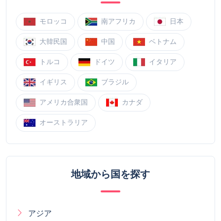
モロッコ
南アフリカ
日本
大韓民国
中国
ベトナム
トルコ
ドイツ
イタリア
イギリス
ブラジル
アメリカ合衆国
カナダ
オーストラリア
地域から国を探す
アジア