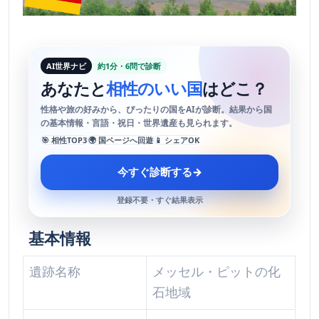
AI世界ナビ
約1分・6問で診断
あなたと
相性のいい国
はどこ？
性格や旅の好みから、ぴったりの国をAIが診断。結果から国
の基本情報・言語・祝日・世界遺産も見られます。
🎯 相性TOP3
🌍 国ページへ回遊
📱 シェアOK
今すぐ診断する
→
登録不要・すぐ結果表示
基本情報
遺跡名称
メッセル・ピットの化
石地域