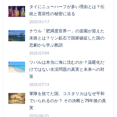
タイにニューハーフが多い理由とは？伝
統と寛容性の秘密に迫る
2025/01/17
ナウル「肥満度世界一」の楽園が迎えた
末路とは？リン鉱石で国家破綻した国の
悲劇から学ぶ教訓
2025/07/09
ツバルは本当に海に沈むのか？温暖化だ
けではない水没問題の真実と未来への対
策
2025/07/13
軍隊を捨てた国、コスタリカはなぜ平和
でいられるのか？ その決断と75年後の真
実
2025/06/21