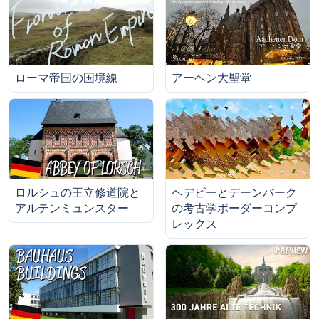
ローマ帝国の国境線
アーヘン大聖堂
ロルシュの王立修道院と
ヘデビーとデーンバーク
アルテンミュンスター
の考古学ボーダーコンプ
レックス