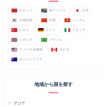
モロッコ
南アフリカ
日本
大韓民国
中国
ベトナム
トルコ
ドイツ
イタリア
イギリス
ブラジル
アメリカ合衆国
カナダ
オーストラリア
地域から国を探す
アジア