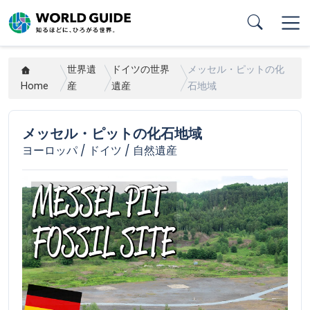
Skip
to
main
content
世界遺
ドイツの世界
メッセル・ピットの化
Home
産
遺産
石地域
メッセル・ピットの化石地域
ヨーロッパ / ドイツ / 自然遺産