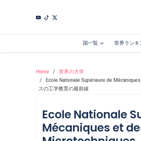
Skip
to
main
content
国一覧
世界ランキ
Home
世界の大学
Ecole Nationale Supérieure de Méc
スの工学教育の最前線
Ecole Nationale S
Mécaniques et de
Microtechniq