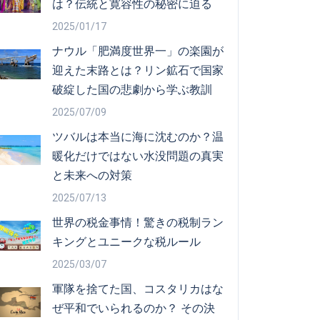
は？伝統と寛容性の秘密に迫る
2025/01/17
ナウル「肥満度世界一」の楽園が
迎えた末路とは？リン鉱石で国家
破綻した国の悲劇から学ぶ教訓
2025/07/09
ツバルは本当に海に沈むのか？温
暖化だけではない水没問題の真実
と未来への対策
2025/07/13
世界の税金事情！驚きの税制ラン
キングとユニークな税ルール
2025/03/07
軍隊を捨てた国、コスタリカはな
ぜ平和でいられるのか？ その決