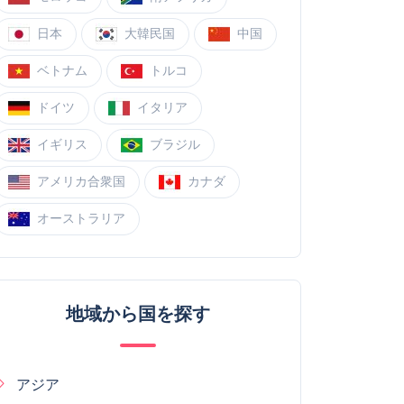
日本
大韓民国
中国
ベトナム
トルコ
ドイツ
イタリア
イギリス
ブラジル
アメリカ合衆国
カナダ
オーストラリア
地域から国を探す
アジア