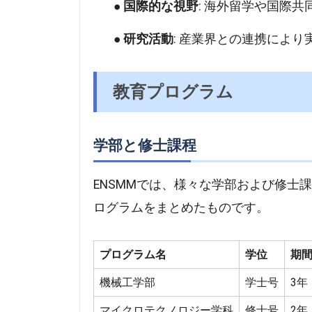
国際的な視野
: 海外留学や国際
研究活動
: 産業界との連携によ
教育プログラム
学部と修士課程
ENSMMでは、様々な学部および修士
ログラムをまとめたものです。
プログラム名
学位
期
機械工学部
学士号
3年
マイクロテクノロジー学科
修士号
2年