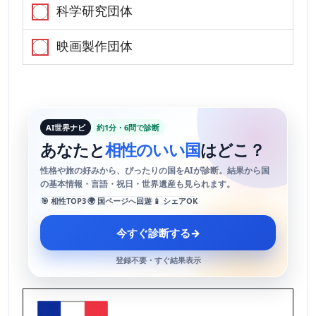
科学研究団体
映画製作団体
AI世界ナビ
約1分・6問で診断
あなたと
相性のいい国
はどこ？
性格や旅の好みから、ぴったりの国をAIが診断。結果から国
の基本情報・言語・祝日・世界遺産も見られます。
🎯 相性TOP3
🌍 国ページへ回遊
📱 シェアOK
今すぐ診断する
→
登録不要・すぐ結果表示