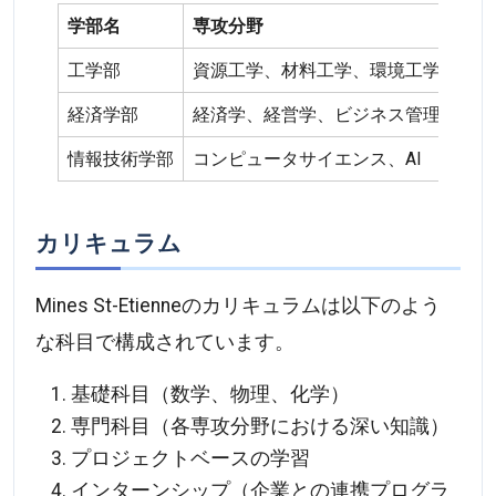
学部名
専攻分野
特徴
工学部
資源工学、材料工学、環境工学
高度
経済学部
経済学、経営学、ビジネス管理
経済
情報技術学部
コンピュータサイエンス、AI
最新
カリキュラム
Mines St-Etienneのカリキュラムは以下のよう
な科目で構成されています。
基礎科目（数学、物理、化学）
専門科目（各専攻分野における深い知識）
プロジェクトベースの学習
インターンシップ（企業との連携プログラ