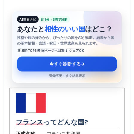
AI世界ナビ
約1分・6問で診断
あなたと
相性のいい国
はどこ？
性格や旅の好みから、ぴったりの国をAIが診断。結果から国
の基本情報・言語・祝日・世界遺産も見られます。
🎯 相性TOP3
🌍 国ページへ回遊
📱 シェアOK
今すぐ診断する
→
登録不要・すぐ結果表示
フランス
ってどんな国?
正式名称
フランス共和国