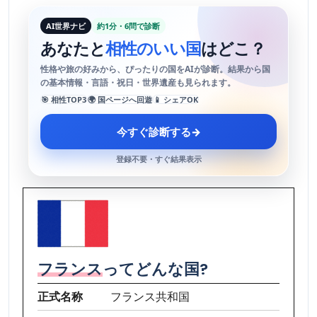
AI世界ナビ
約1分・6問で診断
あなたと
相性のいい国
はどこ？
性格や旅の好みから、ぴったりの国をAIが診断。結果から国
の基本情報・言語・祝日・世界遺産も見られます。
🎯 相性TOP3
🌍 国ページへ回遊
📱 シェアOK
今すぐ診断する
→
登録不要・すぐ結果表示
フランス
ってどんな国?
正式名称
フランス共和国