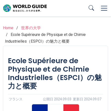
Skip
to
main
content
Home
世界の大学
Ecole Supérieure de Physique et de Chimie
Industrielles（ESPCI）の魅力と概要
Ecole Supérieure de
Physique et de Chimie
Industrielles（ESPCI）の魅
力と概要
フランス
公開日 2024.09.03 更新日 2024.09.07