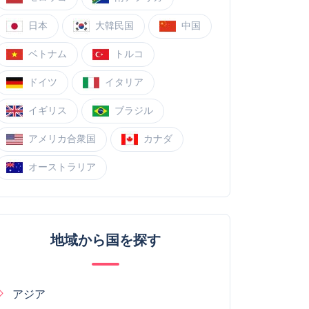
日本
大韓民国
中国
ベトナム
トルコ
ドイツ
イタリア
イギリス
ブラジル
アメリカ合衆国
カナダ
オーストラリア
地域から国を探す
アジア