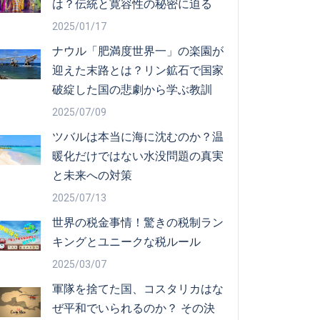
は？伝統と寛容性の秘密に迫る
2025/01/17
ナウル「肥満度世界一」の楽園が
迎えた末路とは？リン鉱石で国家
破綻した国の悲劇から学ぶ教訓
2025/07/09
ツバルは本当に海に沈むのか？温
暖化だけではない水没問題の真実
と未来への対策
2025/07/13
世界の税金事情！驚きの税制ラン
キングとユニークな税ルール
2025/03/07
軍隊を捨てた国、コスタリカはな
ぜ平和でいられるのか？ その決