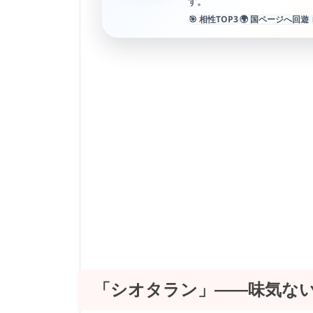
す。
🎯 相性TOP3
🌍 国ページへ回遊
「シオタラン」――味気な