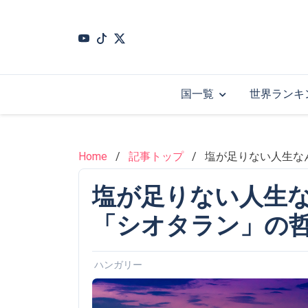
Skip
to
main
content
国一覧
世界ランキ
Home
記事トップ
塩が足りない人生な
塩が足りない人生
「シオタラン」の
ハンガリー