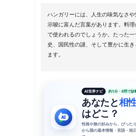
ハンガリーには、人生の味気なさや
示唆に富んだ言葉があります。料理
で使われるのでしょうか。たった一
史、国民性の謎、そして豊かに生き
ます。
AI世界ナビ
約1分・6問で診
あなたと
相
はどこ？
性格や旅の好みから、ぴったり
から国の基本情報・言語・祝