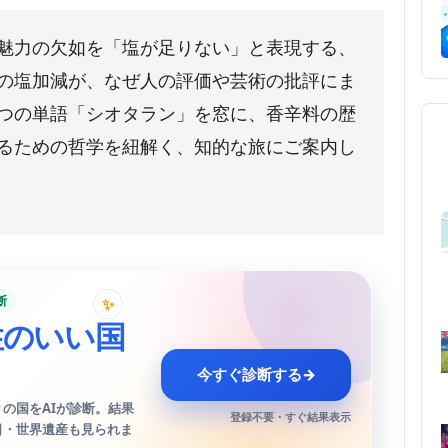
魅力の欠如を「塩が足りない」と表現する、
の塩加減が、なぜ人の評価や芸術の批評にま
つの単語「シオタラン」を窓に、香辛料の歴
るための哲学を紐解く、知的な旅にご案内し
断
✨
性のいい国
今すぐ診断する
→
の国をAIが診断。結果
登録不要・すぐ結果表示
日・世界遺産も見られま