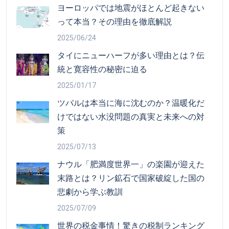
ヨーロッパでは地震がほとんど起きない
って本当？その理由を徹底解説
2025/06/24
タイにニューハーフが多い理由とは？伝
統と寛容性の秘密に迫る
2025/01/17
ツバルは本当に海に沈むのか？温暖化だ
けではない水没問題の真実と未来への対
策
2025/07/13
ナウル「肥満度世界一」の楽園が迎えた
末路とは？リン鉱石で国家破綻した国の
悲劇から学ぶ教訓
2025/07/09
世界の税金事情！驚きの税制ランキング