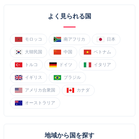
よく見られる国
モロッコ
南アフリカ
日本
大韓民国
中国
ベトナム
トルコ
ドイツ
イタリア
イギリス
ブラジル
アメリカ合衆国
カナダ
オーストラリア
地域から国を探す