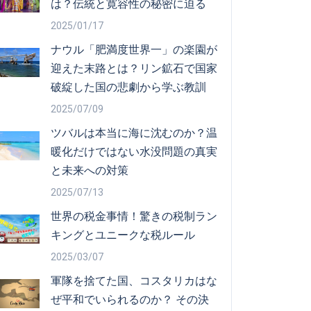
は？伝統と寛容性の秘密に迫る
2025/01/17
ナウル「肥満度世界一」の楽園が
迎えた末路とは？リン鉱石で国家
破綻した国の悲劇から学ぶ教訓
2025/07/09
ツバルは本当に海に沈むのか？温
暖化だけではない水没問題の真実
と未来への対策
2025/07/13
世界の税金事情！驚きの税制ラン
キングとユニークな税ルール
2025/03/07
軍隊を捨てた国、コスタリカはな
ぜ平和でいられるのか？ その決