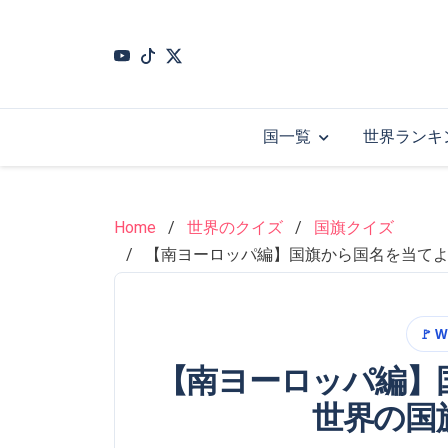
Skip
to
main
content
国一覧
世界ランキ
Home
世界のクイズ
国旗クイズ
【南ヨーロッパ編】国旗から国名を当て
🚩 W
【南ヨーロッパ編】
世界の国