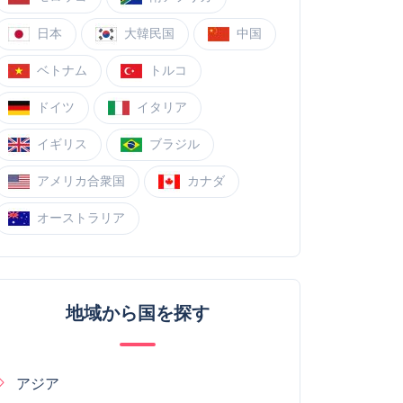
日本
大韓民国
中国
ベトナム
トルコ
ドイツ
イタリア
イギリス
ブラジル
アメリカ合衆国
カナダ
オーストラリア
地域から国を探す
アジア