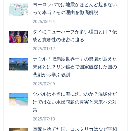
ヨーロッパでは地震がほとんど起きない
って本当？その理由を徹底解説
2025/06/24
タイにニューハーフが多い理由とは？伝
統と寛容性の秘密に迫る
2025/01/17
ナウル「肥満度世界一」の楽園が迎えた
末路とは？リン鉱石で国家破綻した国の
悲劇から学ぶ教訓
2025/07/09
ツバルは本当に海に沈むのか？温暖化だ
けではない水没問題の真実と未来への対
策
2025/07/13
軍隊を捨てた国、コスタリカはなぜ平和