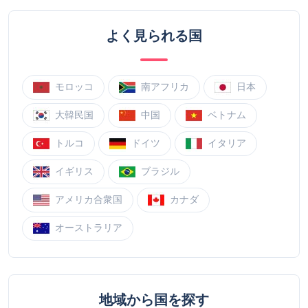
よく見られる国
モロッコ
南アフリカ
日本
大韓民国
中国
ベトナム
トルコ
ドイツ
イタリア
イギリス
ブラジル
アメリカ合衆国
カナダ
オーストラリア
地域から国を探す