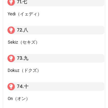
71.七
Yedi（イェディ）
72.八
Sekiz（セキズ）
73.九
Dokuz（ドクズ）
74.十
On（オン）