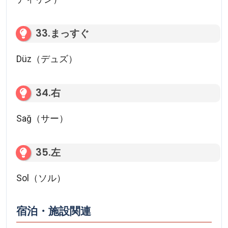
33.まっすぐ
Düz（デュズ）
34.右
Sağ（サー）
35.左
Sol（ソル）
宿泊・施設関連