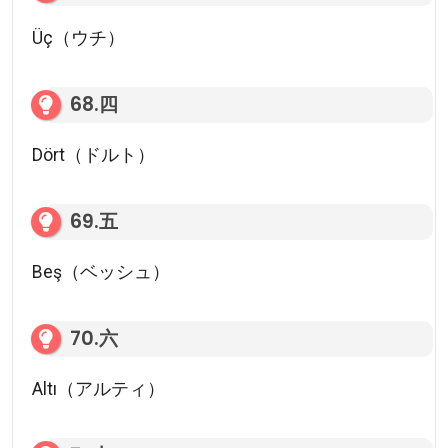
Üç（ウチ）
68.四
Dört（ドルト）
69.五
Beş（ベッシュ）
70.六
Altı（アルティ）