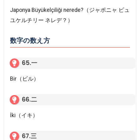
Japonya Büyükelçiliği nerede?（ジャポニャ ビュ
ユケルチリー ネレデ？）
数字の数え方
65.一
Bir（ビル）
66.二
İki（イキ）
67.三