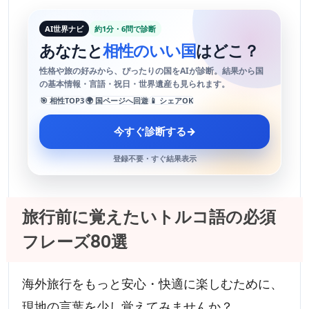
AI世界ナビ
約1分・6問で診断
あなたと
相性のいい国
はどこ？
性格や旅の好みから、ぴったりの国をAIが診断。結果から国
の基本情報・言語・祝日・世界遺産も見られます。
🎯 相性TOP3
🌍 国ページへ回遊
📱 シェアOK
今すぐ診断する
→
登録不要・すぐ結果表示
旅行前に覚えたいトルコ語の必須
フレーズ80選
海外旅行をもっと安心・快適に楽しむために、
現地の言葉を少し覚えてみませんか？