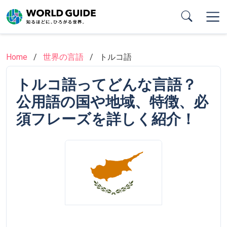
Skip
to
main
content
Home
世界の言語
トルコ語
トルコ語ってどんな言語？
公用語の国や地域、特徴、必
須フレーズを詳しく紹介！