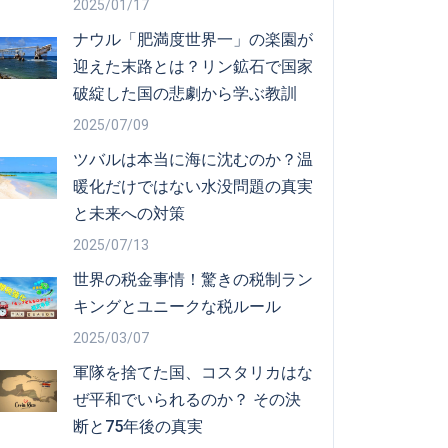
2025/01/17
ナウル「肥満度世界一」の楽園が
迎えた末路とは？リン鉱石で国家
破綻した国の悲劇から学ぶ教訓
2025/07/09
ツバルは本当に海に沈むのか？温
暖化だけではない水没問題の真実
と未来への対策
2025/07/13
世界の税金事情！驚きの税制ラン
キングとユニークな税ルール
2025/03/07
軍隊を捨てた国、コスタリカはな
ぜ平和でいられるのか？ その決
断と75年後の真実