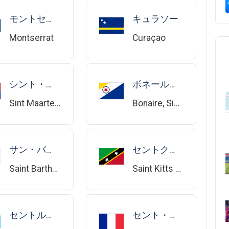
モントセラト
キュラソー
Montserrat
Curaçao
シント・マールテン (オランダ語)
ボネール、シント・ユースタティウス、サバ
Sint Maarten (Dutch part)
Bonaire, Sint Eustatius and Saba
サン・バルテルミー
セントクリストファー・ネイビス
Saint Barthélemy
Saint Kitts and Nevis
セントルシア
セント・マーチン（フランス語の部分）