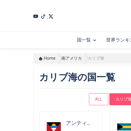
Skip
to
main
content
国一覧
世界ランキ
Home
南アメリカ
カリブ海
カリブ海の国一覧
ALL
カリブ
アンティグア・バーブーダ