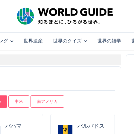
ング
世界遺産
世界のクイズ
世界の雑学
海
中米
南アメリカ
バハマ
バルバドス