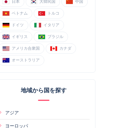
日本
大韓民国
中国
ベトナム
トルコ
ドイツ
イタリア
イギリス
ブラジル
アメリカ合衆国
カナダ
オーストラリア
地域から国を探す
アジア
ヨーロッパ