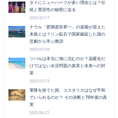
タイにニューハーフが多い理由とは？伝
統と寛容性の秘密に迫る
2025/01/17
ナウル「肥満度世界一」の楽園が迎えた
末路とは？リン鉱石で国家破綻した国の
悲劇から学ぶ教訓
2025/07/09
ツバルは本当に海に沈むのか？温暖化だ
けではない水没問題の真実と未来への対
策
2025/07/13
軍隊を捨てた国、コスタリカはなぜ平和
でいられるのか？ その決断と75年後の真
実
2025/06/21