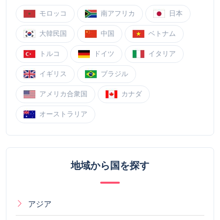
モロッコ
南アフリカ
日本
大韓民国
中国
ベトナム
トルコ
ドイツ
イタリア
イギリス
ブラジル
アメリカ合衆国
カナダ
オーストラリア
地域から国を探す
アジア