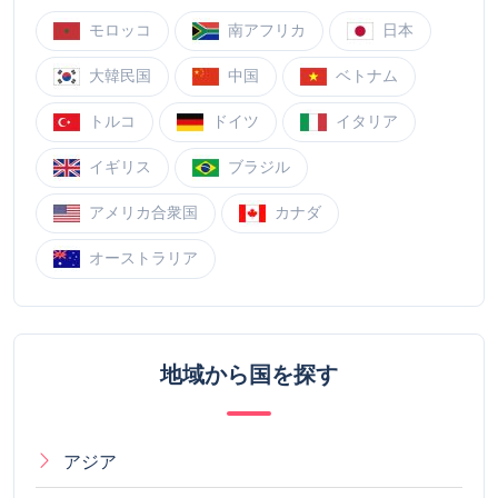
モロッコ
南アフリカ
日本
大韓民国
中国
ベトナム
トルコ
ドイツ
イタリア
イギリス
ブラジル
アメリカ合衆国
カナダ
オーストラリア
地域から国を探す
アジア