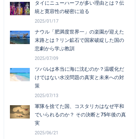
タイにニューハーフが多い理由とは？伝
統と寛容性の秘密に迫る
2025/01/17
ナウル「肥満度世界一」の楽園が迎えた
末路とは？リン鉱石で国家破綻した国の
悲劇から学ぶ教訓
2025/07/09
ツバルは本当に海に沈むのか？温暖化だ
けではない水没問題の真実と未来への対
策
2025/07/13
軍隊を捨てた国、コスタリカはなぜ平和
でいられるのか？ その決断と75年後の真
実
2025/06/21