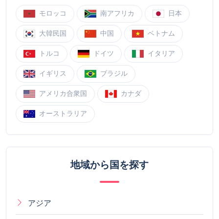
モロッコ
南アフリカ
日本
大韓民国
中国
ベトナム
トルコ
ドイツ
イタリア
イギリス
ブラジル
アメリカ合衆国
カナダ
オーストラリア
地域から国を探す
アジア