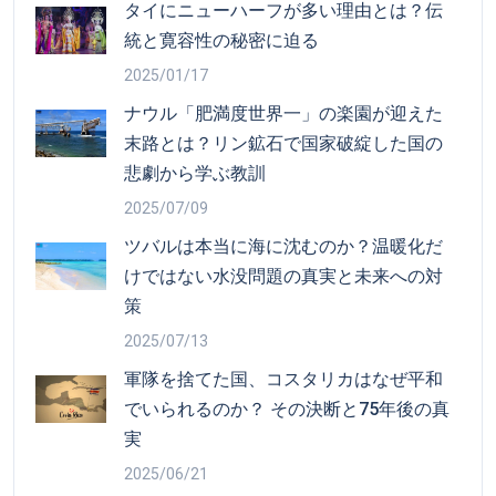
タイにニューハーフが多い理由とは？伝
統と寛容性の秘密に迫る
2025/01/17
ナウル「肥満度世界一」の楽園が迎えた
末路とは？リン鉱石で国家破綻した国の
悲劇から学ぶ教訓
2025/07/09
ツバルは本当に海に沈むのか？温暖化だ
けではない水没問題の真実と未来への対
策
2025/07/13
軍隊を捨てた国、コスタリカはなぜ平和
でいられるのか？ その決断と75年後の真
実
2025/06/21