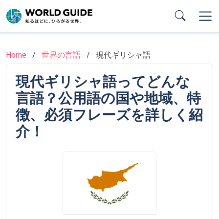
Skip
to
main
content
Home
世界の言語
現代ギリシャ語
現代ギリシャ語ってどんな
言語？公用語の国や地域、特
徴、必須フレーズを詳しく紹
介！