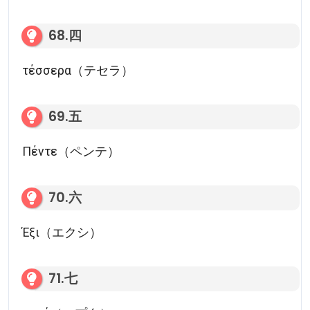
68.四
τέσσερα（テセラ）
69.五
Πέντε（ペンテ）
70.六
Έξι（エクシ）
71.七