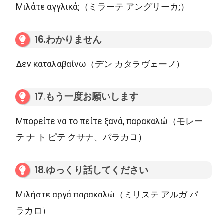
Μιλάτε αγγλικά;（ミラーテ アングリーカ;）
16.わかりません
Δεν καταλαβαίνω（デン カタラヴェーノ）
17.もう一度お願いします
Μπορείτε να το πείτε ξανά, παρακαλώ（モレー
テ ナ ト ピテ クサナ、パラカロ）
18.ゆっくり話してください
Μιλήστε αργά παρακαλώ（ミリステ アルガ パ
ラカロ）