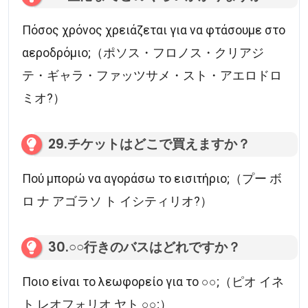
Πόσος χρόνος χρειάζεται για να φτάσουμε στο
αεροδρόμιο;（ポソス・フロノス・クリアジ
テ・ギャラ・ファッツサメ・スト・アエロドロ
ミオ?）
29.チケットはどこで買えますか？
Πού μπορώ να αγοράσω το εισιτήριο;（プー ボ
ロ ナ アゴラソ ト イシティリオ?）
30.○○行きのバスはどれですか？
Ποιο είναι το λεωφορείο για το ○○;（ピオ イネ
ト レオフォリオ ヤト ○○;）