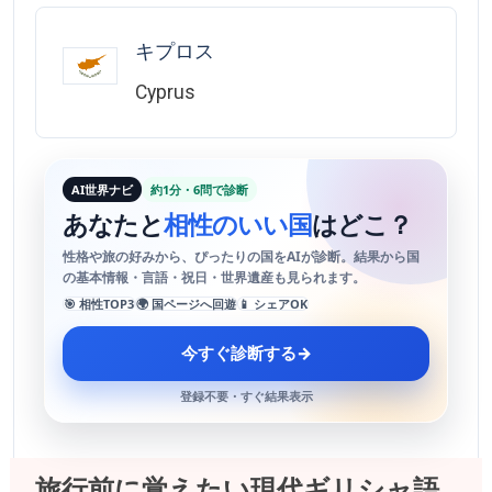
キプロス
Cyprus
AI世界ナビ
約1分・6問で診断
あなたと
相性のいい国
はどこ？
性格や旅の好みから、ぴったりの国をAIが診断。結果から国
の基本情報・言語・祝日・世界遺産も見られます。
🎯 相性TOP3
🌍 国ページへ回遊
📱 シェアOK
今すぐ診断する
→
登録不要・すぐ結果表示
旅行前に覚えたい現代ギリシャ語