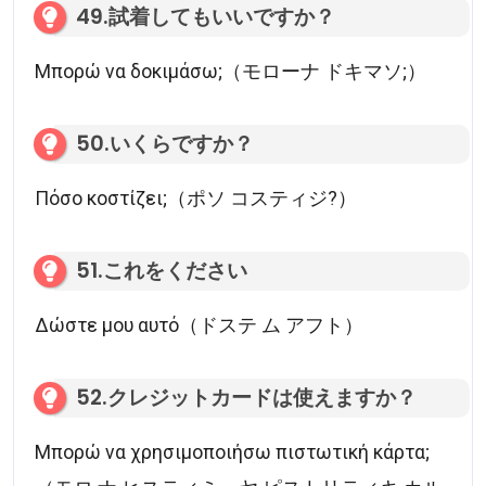
49.試着してもいいですか？
Μπορώ να δοκιμάσω;（モローナ ドキマソ;）
50.いくらですか？
Πόσο κοστίζει;（ポソ コスティジ?）
51.これをください
Δώστε μου αυτό（ドステ ム アフト）
52.クレジットカードは使えますか？
Μπορώ να χρησιμοποιήσω πιστωτική κάρτα;