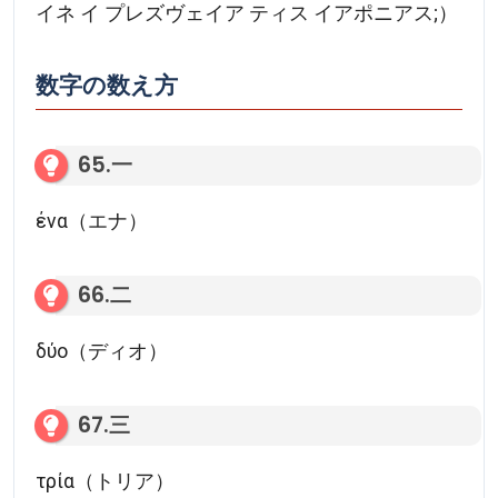
イネ イ プレズヴェイア ティス イアポニアス;）
数字の数え方
65.一
ένα（エナ）
66.二
δύο（ディオ）
67.三
τρία（トリア）