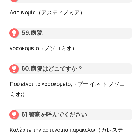
Αστυνομία（アスティノミア）
59.病院
νοσοκομείο（ノソコミオ）
60.病院はどこですか？
Πού είναι το νοσοκομείο;（プー イネ ト ノソコ
ミオ;）
61.警察を呼んでください
Καλέστε την αστυνομία παρακαλώ（カレステ