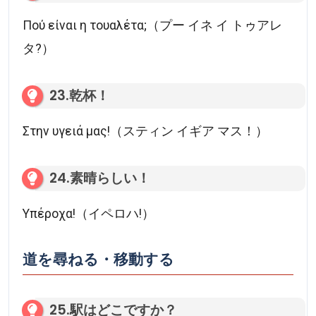
Πού είναι η τουαλέτα;（プー イネ イ トゥアレ
タ?）
23.乾杯！
Στην υγειά μας!（スティン イギア マス！）
24.素晴らしい！
Υπέροχα!（イペロハ!）
道を尋ねる・移動する
25.駅はどこですか？