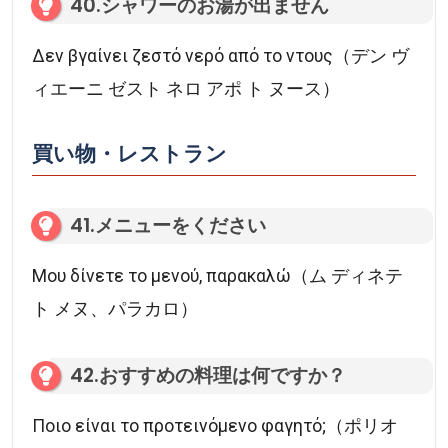
40.シャワーのお湯が出ません
Δεν βγαίνει ζεστό νερό από το ντους（デン ヴ
ィエーニ ゼスト ネロ アポ ト ヌース）
買い物・レストラン
41.メニューをください
Μου δίνετε το μενού, παρακαλώ（ム ディネテ
ト メヌ、パラカロ）
42.おすすめの料理は何ですか？
Ποιο είναι το προτεινόμενο φαγητό;（ポリオ