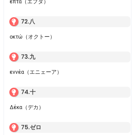
επτά（エプタ）
72.八
οκτώ（オクトー）
73.九
εννέα（エニェーア）
74.十
Δέκα（デカ）
75.ゼロ