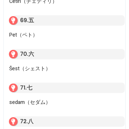
Četiri（チェティリ）
69.五
Pet（ペト）
70.六
Šest（シェスト）
71.七
sedam（セダム）
72.八