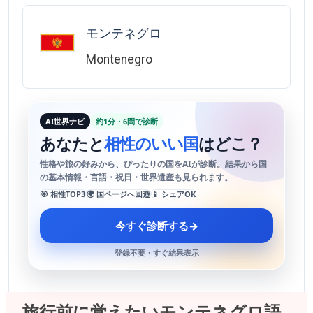
モンテネグロ
Montenegro
AI世界ナビ
約1分・6問で診断
あなたと
相性のいい国
はどこ？
性格や旅の好みから、ぴったりの国をAIが診断。結果から国
の基本情報・言語・祝日・世界遺産も見られます。
🎯 相性TOP3
🌍 国ページへ回遊
📱 シェアOK
今すぐ診断する
→
登録不要・すぐ結果表示
旅行前に覚えたいモンテネグロ語