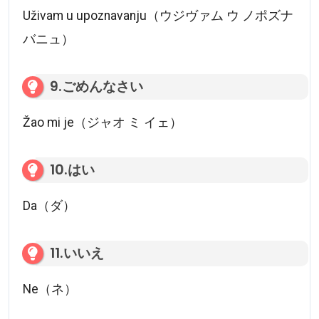
Uživam u upoznavanju（ウジヴァム ウ ノポズナ
バニュ）
9.ごめんなさい
Žao mi je（ジャオ ミ イェ）
10.はい
Da（ダ）
11.いいえ
Ne（ネ）