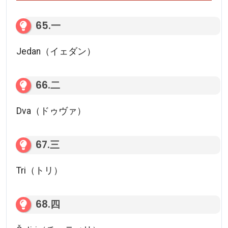
65.一
Jedan（イェダン）
66.二
Dva（ドゥヴァ）
67.三
Tri（トリ）
68.四