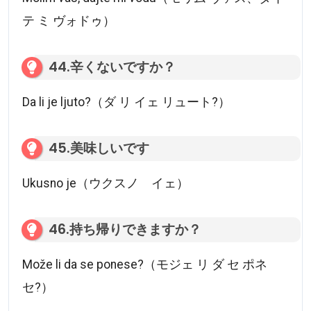
テ ミ ヴォドゥ）
44.辛くないですか？
Da li je ljuto?（ダ リ イェ リュート?）
45.美味しいです
Ukusno je（ウクスノ イェ）
46.持ち帰りできますか？
Može li da se ponese?（モジェ リ ダ セ ポネ
セ?）