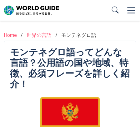
Skip
to
main
content
Home
世界の言語
モンテネグロ語
モンテネグロ語ってどんな
言語？公用語の国や地域、特
徴、必須フレーズを詳しく紹
介！