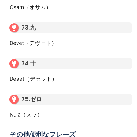
Osam（オサム）
73.九
Devet（デヴェト）
74.十
Deset（デセット）
75.ゼロ
Nula（ヌラ）
その他便利なフレーズ