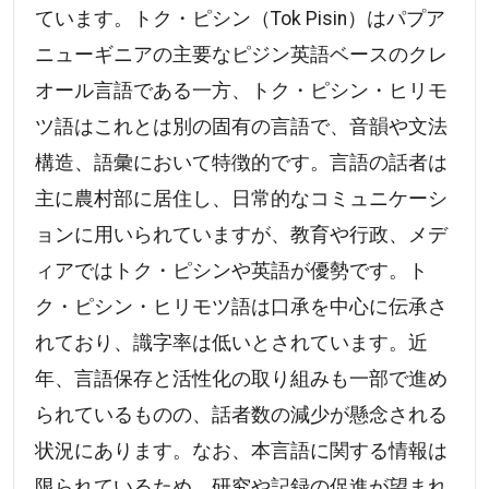
ています。トク・ピシン（Tok Pisin）はパプア
ニューギニアの主要なピジン英語ベースのクレ
オール言語である一方、トク・ピシン・ヒリモ
ツ語はこれとは別の固有の言語で、音韻や文法
構造、語彙において特徴的です。言語の話者は
主に農村部に居住し、日常的なコミュニケーシ
ョンに用いられていますが、教育や行政、メデ
ィアではトク・ピシンや英語が優勢です。ト
ク・ピシン・ヒリモツ語は口承を中心に伝承さ
れており、識字率は低いとされています。近
年、言語保存と活性化の取り組みも一部で進め
られているものの、話者数の減少が懸念される
状況にあります。なお、本言語に関する情報は
限られているため、研究や記録の促進が望まれ