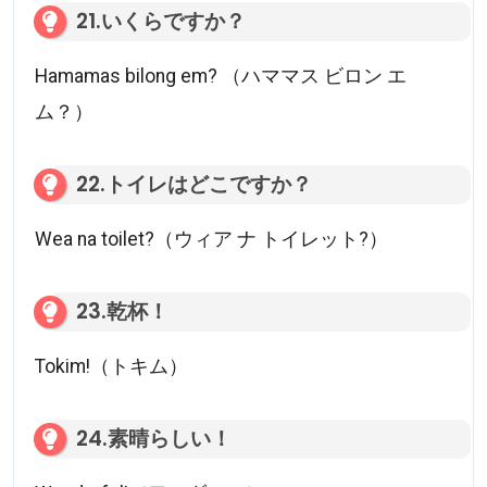
21.いくらですか？
Hamamas bilong em? （ハママス ビロン エ
ム？）
22.トイレはどこですか？
Wea na toilet?（ウィア ナ トイレット?）
23.乾杯！
Tokim!（トキム）
24.素晴らしい！