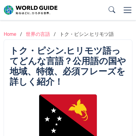
Skip
to
main
content
Home
世界の言語
トク・ピシン.ヒリモツ語
トク・ピシン.ヒリモツ語っ
てどんな言語？公用語の国や
地域、特徴、必須フレーズを
詳しく紹介！