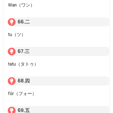
Wan（ワン）
66.二
tu（ツ）
67.三
tatu（タトゥ）
68.四
fōr（フォー）
69.五