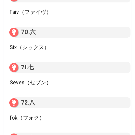
Faiv（ファイヴ）
70.六
Six（シックス）
71.七
Seven（セブン）
72.八
fok（フォク）