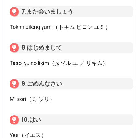
7.また会いましょう
Tokim bilong yumi（トキム ビロン ユミ）
8.はじめまして
Tasol yu no likim（タソル ユ ノ リキム）
9.ごめんなさい
Mi sori（ミ ソリ）
10.はい
Yes（イエス）