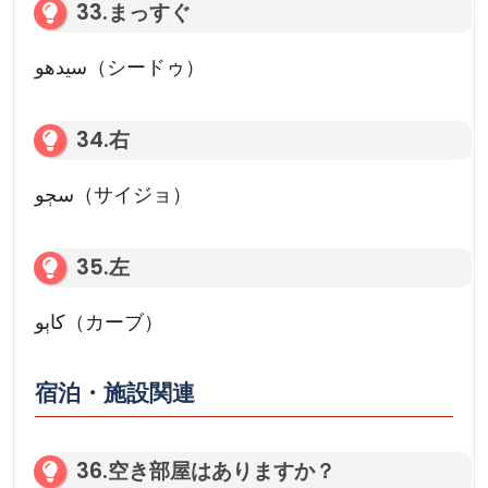
33.まっすぐ
سیدھو（シードゥ）
34.右
سڄو（サイジョ）
35.左
کاٻو（カーブ）
宿泊・施設関連
36.空き部屋はありますか？