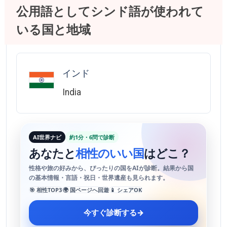
公用語としてシンド語が使われて
いる国と地域
インド
India
AI世界ナビ
約1分・6問で診断
あなたと
相性のいい国
はどこ？
性格や旅の好みから、ぴったりの国をAIが診断。結果から国
の基本情報・言語・祝日・世界遺産も見られます。
🎯 相性TOP3
🌍 国ページへ回遊
📱 シェアOK
今すぐ診断する
→