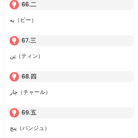
66.二
ٻه（ビー）
67.三
تِن（ティン）
68.四
چار（チャール）
69.五
پنج（パンジュ）