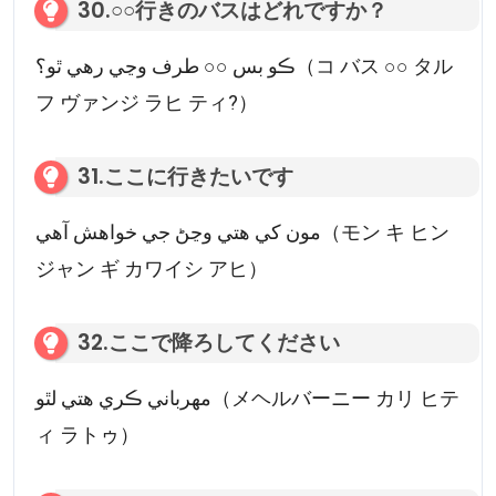
30.○○行きのバスはどれですか？
ڪو بس ○○ طرف وڃي رهي ٿو؟（コ バス ○○ タル
フ ヴァンジ ラヒ ティ?）
31.ここに行きたいです
مون کي هتي وڃڻ جي خواهش آهي（モン キ ヒン
ジャン ギ カワイシ アヒ）
32.ここで降ろしてください
مهرباني ڪري هتي لٿو（メヘルバーニー カリ ヒテ
ィ ラトゥ）