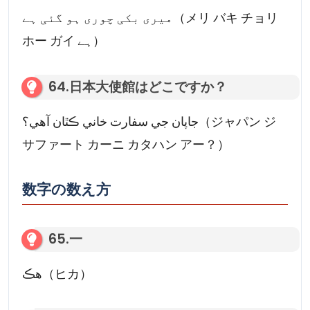
میری بکی چوری ہو گئی ہے（メリ バキ チョリ
ホー ガイ ہے）
64.日本大使館はどこですか？
جاپان جي سفارت خاني ڪٿان آهي؟（ジャパン ジ
サファート カーニ カタハン アー？）
数字の数え方
65.一
هڪ（ヒカ）