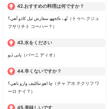
42.おすすめの料理は何ですか？
تُهۓ ڪجھھ سفارش ٿيل کاڌو آهي؟（トゥヘ クジュ
フサリチト コーハー？）
43.水をください
پانی ڏيو（パーニ ディオ）
44.辛くないですか？
ڇا اهو تڪليف وارو ناهي؟（チャ アホ テクリフ ワ
ーロ ナイ？）
45.美味しいです