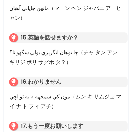
مانھن جاپاني آھيان（マーン ヘン ジャパニ アーヒ
ャン）
15.英語を話せますか？
ڇا توهان انگريزي بولي سگهو ٿا؟（チャ タン アン
ギリジ ボリ サグホ タ？）
16.わかりません
مون کي سمجهه ۾ نه ٿو اچي（ムン キ サムジュ マ
イ ナ ト フィ アチ）
17.もう一度お願いします