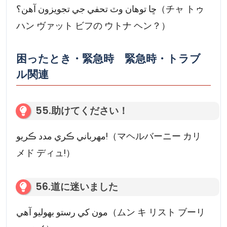
ڇا توهان وٽ تحفي جي تجويزون آهن؟（チャ トゥ
ハン ヴァット ビフの ウトナ ヘン？）
困ったとき・緊急時 緊急時・トラブ
ル関連
55.助けてください！
مهرباني ڪري مدد ڪريو!（マヘルバーニー カリ
メド ディュ!）
56.道に迷いました
مون کي رستو بھوليو آهي（ムン キ リスト ブーリ