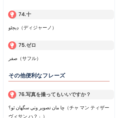
74.十
ڊيڄڻو（ディジャーノ）
75.ゼロ
صفر（サフル）
その他便利なフレーズ
76.写真を撮ってもいいですか？
ڇا مان تصوير وٺي سگهان ٿو؟（チャ マン ティザー
ヴィサン ハ？」）