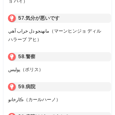
ョ ハイ）
57.気分が悪いです
مانھنجو دل خراب آهي（マーンヒンジョ ディル
ハラーブ アヒ）
58.警察
پوليس（ポリス）
59.病院
ڪارخانو（カールハーノ）