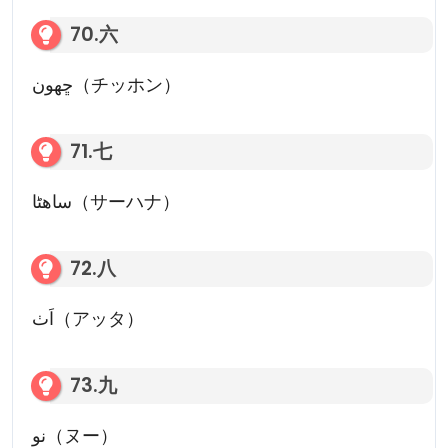
70.六
ڇهون（チッホン）
71.七
ساھڻا（サーハナ）
72.八
اَٺ（アッタ）
73.九
نو（ヌー）