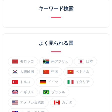
キーワード検索
よく見られる国
モロッコ
南アフリカ
日本
大韓民国
中国
ベトナム
トルコ
ドイツ
イタリア
イギリス
ブラジル
アメリカ合衆国
カナダ