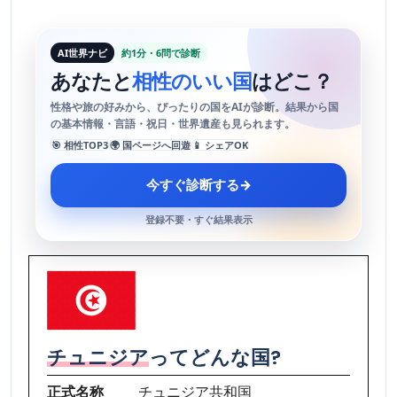
AI世界ナビ
約1分・6問で診断
あなたと
相性のいい国
はどこ？
性格や旅の好みから、ぴったりの国をAIが診断。結果から国
の基本情報・言語・祝日・世界遺産も見られます。
🎯 相性TOP3
🌍 国ページへ回遊
📱 シェアOK
今すぐ診断する
→
登録不要・すぐ結果表示
チュニジア
ってどんな国?
正式名称
チュニジア共和国