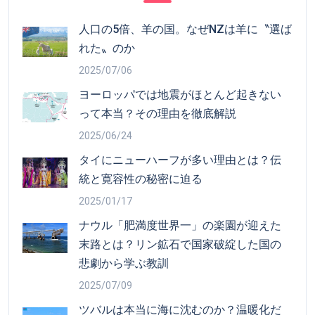
人口の5倍、羊の国。なぜNZは羊に〝選ば
れた〟のか
2025/07/06
ヨーロッパでは地震がほとんど起きない
って本当？その理由を徹底解説
2025/06/24
タイにニューハーフが多い理由とは？伝
統と寛容性の秘密に迫る
2025/01/17
ナウル「肥満度世界一」の楽園が迎えた
末路とは？リン鉱石で国家破綻した国の
悲劇から学ぶ教訓
2025/07/09
ツバルは本当に海に沈むのか？温暖化だ