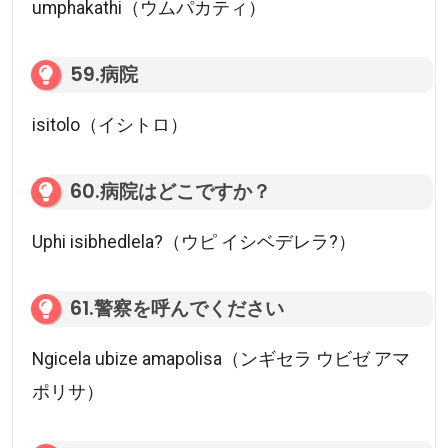
umphakathi（ウムパカティ）
59.病院
isitolo（イシトロ）
60.病院はどこですか？
Uphi isibhedlela?（ウピ イシベデレラ?）
61.警察を呼んでください
Ngicela ubize amapolisa（ンギセラ ウビゼ アマ
ポリサ）