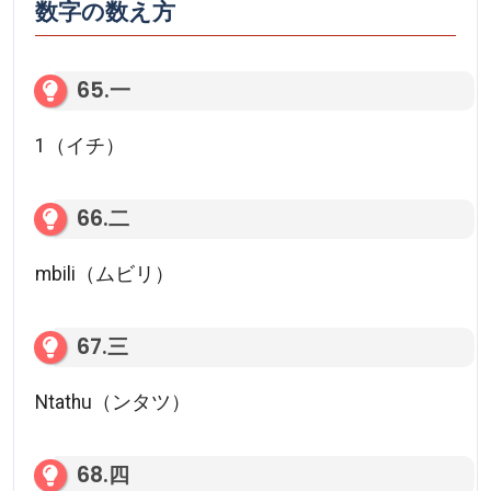
数字の数え方
65.一
1（イチ）
66.二
mbili（ムビリ）
67.三
Ntathu（ンタツ）
68.四