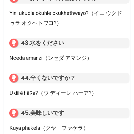
Yini ukudla okuhle okukhethwayo?（イニ ウクド
ゥラ オクヘトワヨ?）
43.水をください
Nceda amanzi（ンセダ アマンジ）
44.辛くないですか？
U dīrē hāʔa?（ウ ディーレ ハーア?）
45.美味しいです
Kuya phakela（クヤ ファケラ）