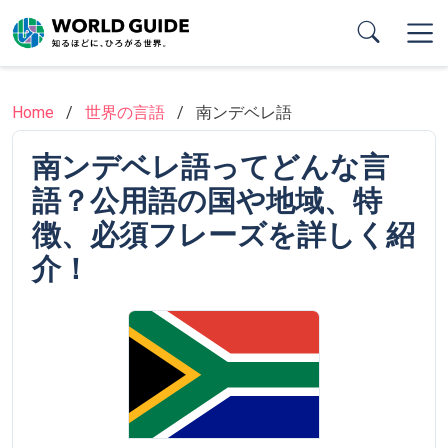
Skip
to
main
content
Home
世界の言語
南ンデベレ語
南ンデベレ語ってどんな言
語？公用語の国や地域、特
徴、必須フレーズを詳しく紹
介！