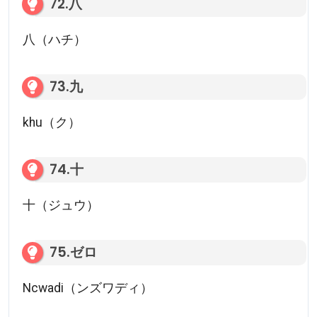
72.八
八（ハチ）
73.九
khu（ク）
74.十
十（ジュウ）
75.ゼロ
Ncwadi（ンズワディ）