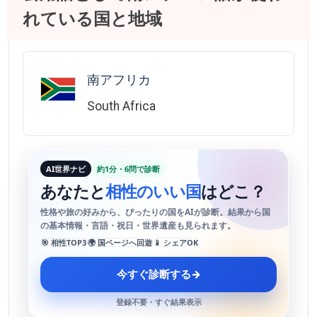
れている国と地域
南アフリカ
South Africa
AI世界ナビ
約1分・6問で診断
あなたと
相性のいい国
はどこ？
性格や旅の好みから、ぴったりの国をAIが診断。結果から国
の基本情報・言語・祝日・世界遺産も見られます。
🎯 相性TOP3
🌍 国ページへ回遊
📱 シェアOK
今すぐ診断する
→
登録不要・すぐ結果表示