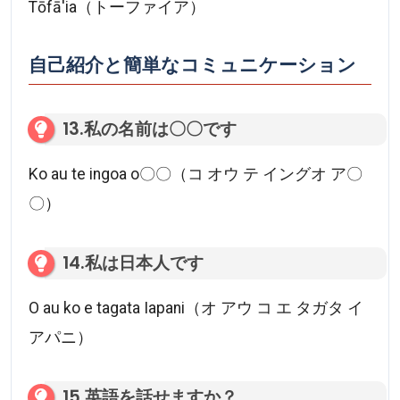
Tōfā'ia（トーファイア）
自己紹介と簡単なコミュニケーション
13.私の名前は〇〇です
Ko au te ingoa o〇〇（コ オウ テ イングオ ア〇
〇）
14.私は日本人です
O au ko e tagata Iapani（オ アウ コ エ タガタ イ
アパニ）
15.英語を話せますか？