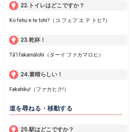
22.トイレはどこですか？
Ko fehu e te tohi?（コ フェフ エ テ トヒ?）
23.乾杯！
Tā'ī fakamālohi（ターイ ファカマロヒ）
24.素晴らしい！
Fakahiku!（ファカヒク!）
道を尋ねる・移動する
25.駅はどこですか？