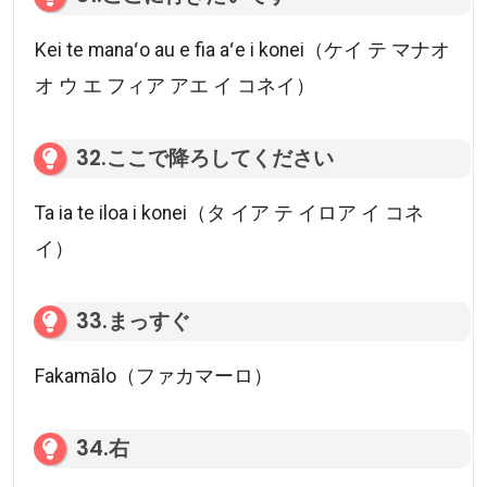
Kei te manaʻo au e fia aʻe i konei（ケイ テ マナオ
オ ウ エ フィア アエ イ コネイ）
32.ここで降ろしてください
Ta ia te iloa i konei（タ イア テ イロア イ コネ
イ）
33.まっすぐ
Fakamālo（ファカマーロ）
34.右