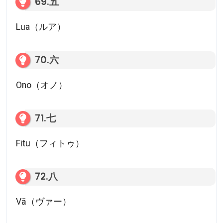
69.五
Lua（ルア）
70.六
Ono（オノ）
71.七
Fitu（フィトゥ）
72.八
Vā（ヴァー）