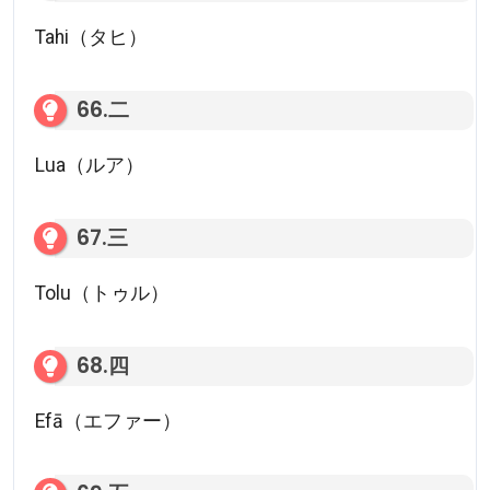
Tahi（タヒ）
66.二
Lua（ルア）
67.三
Tolu（トゥル）
68.四
Efā（エファー）