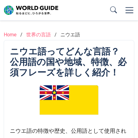
Skip
to
main
content
Home
世界の言語
ニウエ語
ニウエ語ってどんな言語？
公用語の国や地域、特徴、必
須フレーズを詳しく紹介！
ニウエ語の特徴や歴史、公用語として使用され