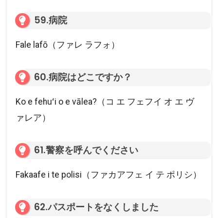
59.病院
Fale lafō（ファレ ラフォ）
60.病院はどこですか？
Ko e fehuʻi o e vālea?（コ エ フェフイ オ エ ヴ
ァレア）
61.警察を呼んでください
Fakaafe i te polisi（ファカアフェ イ テ ポリシ）
62.パスポートをなくしました