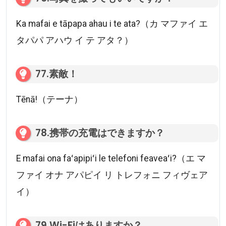
Ka mafai e tāpapa ahau i te ata?（カ マファイ エ
タパパ アハウ イ テ アタ？）
77.素敵！
Tēnā!（テーナ）
78.携帯の充電はできますか？
E mafai ona faʻapipiʻi le telefoni feaveaʻi?（エ マ
ファイ オナ アパピイ リ トレフォニ フィヴェア
イ）
79.Wi-Fiはありますか？