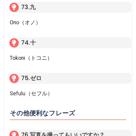
73.九
Ono（オノ）
74.十
Tokoni（トコニ）
75.ゼロ
Sefulu（セフル）
その他便利なフレーズ
76.写真を撮ってもいいですか？