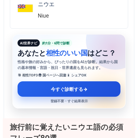
ニウエ
Niue
AI世界ナビ
約1分・6問で診断
あなたと
相性のいい国
はどこ？
性格や旅の好みから、ぴったりの国をAIが診断。結果から国
の基本情報・言語・祝日・世界遺産も見られます。
🎯 相性TOP3
🌍 国ページへ回遊
📱 シェアOK
今すぐ診断する
→
登録不要・すぐ結果表示
旅行前に覚えたいニウエ語の必須