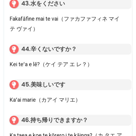
43.水をください
Fakafāfine mai te vai（ファカファフィネ マイ
テ ヴァイ）
44.辛くないですか？
Kei teʻa e lē?（ケイ テア エ レ？）
45.美味しいです
Kaʻai marie（カアイ マリエ）
46.持ち帰りできますか？
Ka taea e koe te kōrero i te kāinga?（カ タエ ア