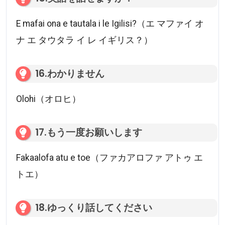
E mafai ona e tautala i le Igilisi?（エ マファイ オ
ナ エ タウタラ イ レ イギリス？）
16.わかりません
Olohi（オロヒ）
17.もう一度お願いします
Fakaalofa atu e toe（ファカアロファ アトゥ エ
トエ）
18.ゆっくり話してください