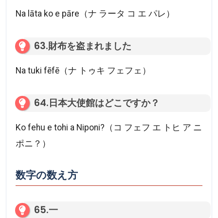
Na lāta ko e pāre（ナ ラータ コ エ パレ）
63.財布を盗まれました
Na tuki fēfē（ナ トゥキ フェフェ）
64.日本大使館はどこですか？
Ko fehu e tohi a Niponi?（コ フェフ エ トヒ ア ニ
ポニ？）
数字の数え方
65.一