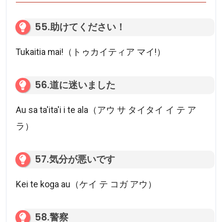
55.助けてください！
Tukaitia mai!（トゥカイティア マイ!）
56.道に迷いました
Au sa ta'ita'i i te ala（アウ サ タイタイ イ テ ア
ラ）
57.気分が悪いです
Kei te koga au（ケイ テ コガ アウ）
58.警察