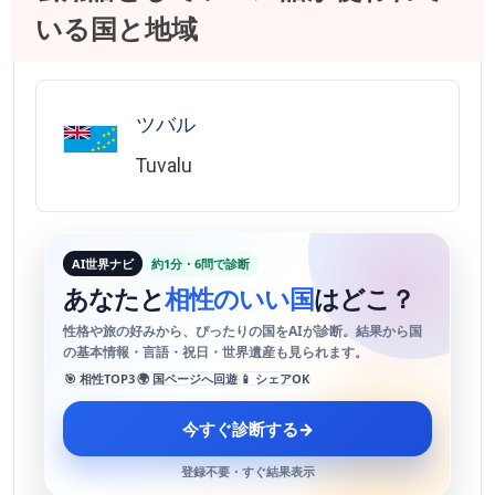
いる国と地域
ツバル
Tuvalu
AI世界ナビ
約1分・6問で診断
あなたと
相性のいい国
はどこ？
性格や旅の好みから、ぴったりの国をAIが診断。結果から国
の基本情報・言語・祝日・世界遺産も見られます。
🎯 相性TOP3
🌍 国ページへ回遊
📱 シェアOK
今すぐ診断する
→
登録不要・すぐ結果表示