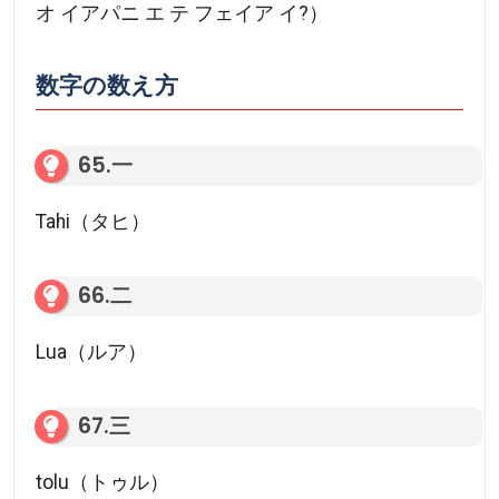
オ イアパニ エ テ フェイア イ?）
数字の数え方
65.一
Tahi（タヒ）
66.二
Lua（ルア）
67.三
tolu（トゥル）