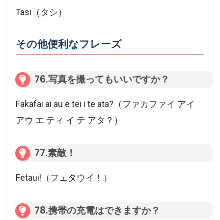
Tasi（タシ）
その他便利なフレーズ
76.写真を撮ってもいいですか？
Fakafai ai au e tei i te ata?（ファカファイ アイ
アウ エ ティ イ テ アタ？）
77.素敵！
Fetaui!（フェタウイ！）
78.携帯の充電はできますか？