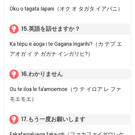
Oku o tagata Iapani（オク オ タガタ イアパニ）
15.英語を話せますか？
Ka tépu e aoga i te Gagana Ingarihi?（カ テプ エ
アオガ イ テ ガガナ インガリヒ?）
16.わかりません
Ou te iloa le fa’amoemoe（ウ テ イロア レ ファ
モエモエ）
17.もう一度お願いします
Fakafaigaluega faka-oti（ファカファイガウレケ