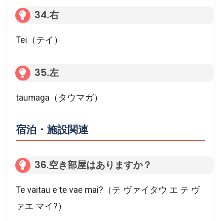
34.右
Tei（テイ）
35.左
taumaga（タウマガ）
宿泊・施設関連
36.空き部屋はありますか？
Te vaitau e te vae mai?（テ ヴァイタウ エ テ ヴ
ァエ マイ?）