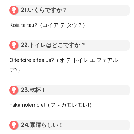
21.いくらですか？
Koia te tau?（コイア テ タウ？）
22.トイレはどこですか？
O te toire e fealua?（オ テ トイレ エ フェアル
ア?）
23.乾杯！
Fakamolemole!（ファカモレモレ!）
24.素晴らしい！