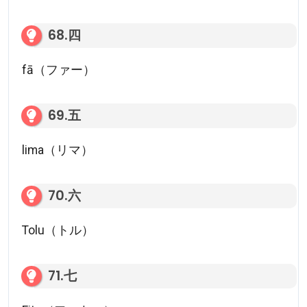
68.四
fā（ファー）
69.五
lima（リマ）
70.六
Tolu（トル）
71.七