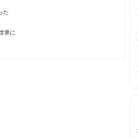
った
世界に