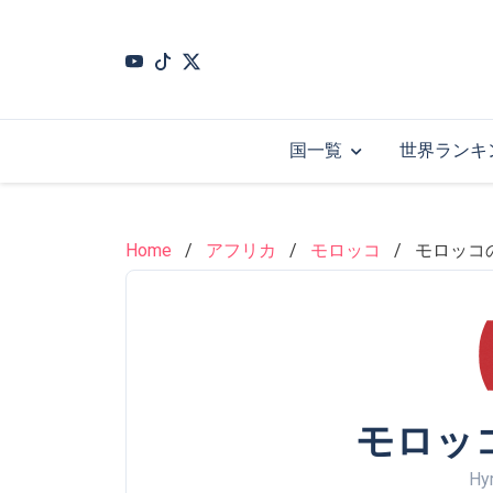
Skip
to
main
content
国一覧
世界ランキ
Home
アフリカ
モロッコ
モロッコ
モロッ
Hy