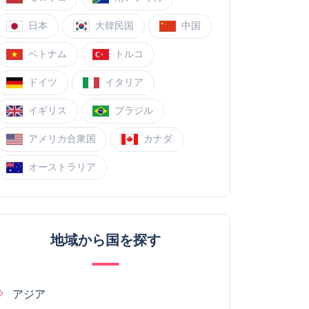
日本
大韓民国
中国
ベトナム
トルコ
ドイツ
イタリア
イギリス
ブラジル
アメリカ合衆国
カナダ
オーストラリア
地域から国を探す
アジア