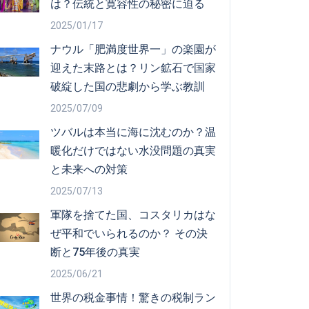
は？伝統と寛容性の秘密に迫る
2025/01/17
ナウル「肥満度世界一」の楽園が
迎えた末路とは？リン鉱石で国家
破綻した国の悲劇から学ぶ教訓
2025/07/09
ツバルは本当に海に沈むのか？温
暖化だけではない水没問題の真実
と未来への対策
2025/07/13
軍隊を捨てた国、コスタリカはな
ぜ平和でいられるのか？ その決
断と75年後の真実
2025/06/21
世界の税金事情！驚きの税制ラン