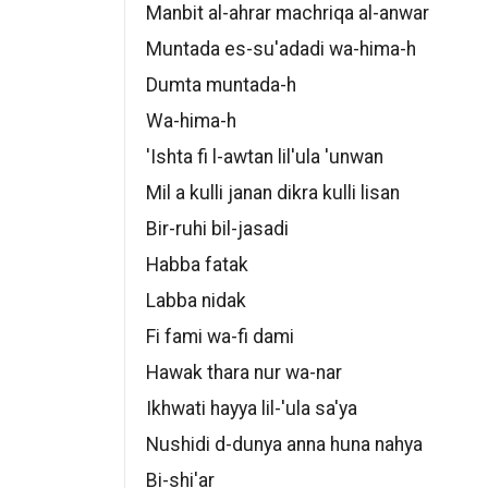
Manbit al-ahrar machriqa al-anwar
Muntada es-su'adadi wa-hima-h
Dumta muntada-h
Wa-hima-h
'Ishta fi l-awtan lil'ula 'unwan
Mil a kulli janan dikra kulli lisan
Bir-ruhi bil-jasadi
Habba fatak
Labba nidak
Fi fami wa-fi dami
Hawak thara nur wa-nar
Ikhwati hayya lil-'ula sa'ya
Nushidi d-dunya anna huna nahya
Bi-shi'ar