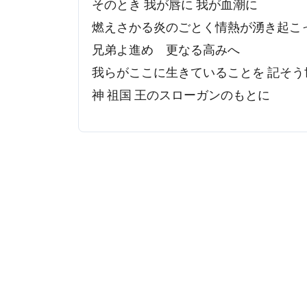
そのとき 我が唇に 我が血潮に
燃えさかる炎のごとく情熱が湧き起こ
兄弟よ進め 更なる高みへ
我らがここに生きていることを 記そう
神 祖国 王のスローガンのもとに