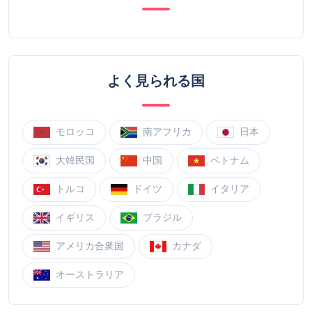
よく見られる国
モロッコ
南アフリカ
日本
大韓民国
中国
ベトナム
トルコ
ドイツ
イタリア
イギリス
ブラジル
アメリカ合衆国
カナダ
オーストラリア