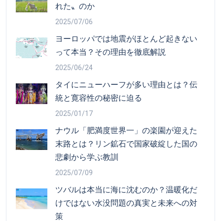
れた〟のか
2025/07/06
ヨーロッパでは地震がほとんど起きない
って本当？その理由を徹底解説
2025/06/24
タイにニューハーフが多い理由とは？伝
統と寛容性の秘密に迫る
2025/01/17
ナウル「肥満度世界一」の楽園が迎えた
末路とは？リン鉱石で国家破綻した国の
悲劇から学ぶ教訓
2025/07/09
ツバルは本当に海に沈むのか？温暖化だ
けではない水没問題の真実と未来への対
策