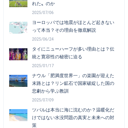
れた〟のか
2025/07/06
ヨーロッパでは地震がほとんど起きない
って本当？その理由を徹底解説
2025/06/24
タイにニューハーフが多い理由とは？伝
統と寛容性の秘密に迫る
2025/01/17
ナウル「肥満度世界一」の楽園が迎えた
末路とは？リン鉱石で国家破綻した国の
悲劇から学ぶ教訓
2025/07/09
ツバルは本当に海に沈むのか？温暖化だ
けではない水没問題の真実と未来への対
策