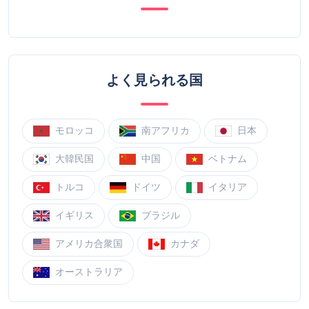
よく見られる国
モロッコ
南アフリカ
日本
大韓民国
中国
ベトナム
トルコ
ドイツ
イタリア
イギリス
ブラジル
アメリカ合衆国
カナダ
オーストラリア