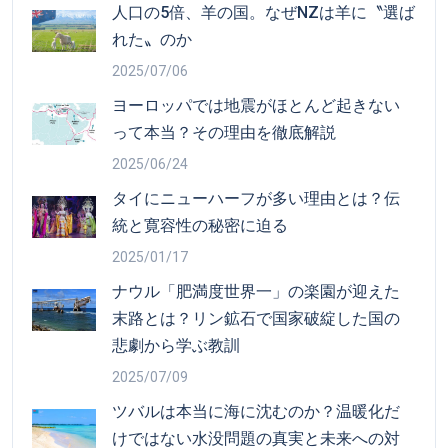
人口の5倍、羊の国。なぜNZは羊に〝選ば
れた〟のか
2025/07/06
ヨーロッパでは地震がほとんど起きない
って本当？その理由を徹底解説
2025/06/24
タイにニューハーフが多い理由とは？伝
統と寛容性の秘密に迫る
2025/01/17
ナウル「肥満度世界一」の楽園が迎えた
末路とは？リン鉱石で国家破綻した国の
悲劇から学ぶ教訓
2025/07/09
ツバルは本当に海に沈むのか？温暖化だ
けではない水没問題の真実と未来への対