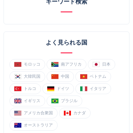
キーワード検索
よく見られる国
モロッコ
南アフリカ
日本
大韓民国
中国
ベトナム
トルコ
ドイツ
イタリア
イギリス
ブラジル
アメリカ合衆国
カナダ
オーストラリア