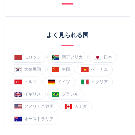
よく見られる国
モロッコ
南アフリカ
日本
大韓民国
中国
ベトナム
トルコ
ドイツ
イタリア
イギリス
ブラジル
アメリカ合衆国
カナダ
オーストラリア