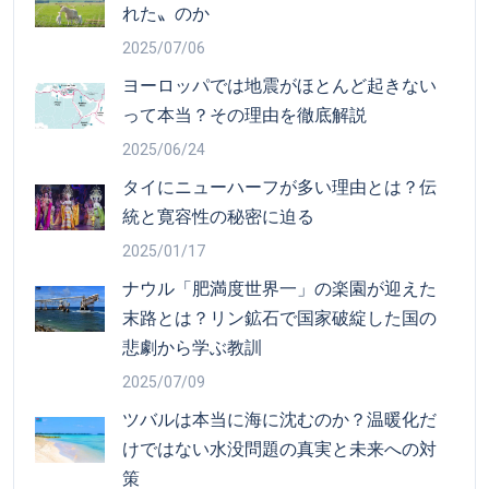
れた〟のか
2025/07/06
ヨーロッパでは地震がほとんど起きない
って本当？その理由を徹底解説
2025/06/24
タイにニューハーフが多い理由とは？伝
統と寛容性の秘密に迫る
2025/01/17
ナウル「肥満度世界一」の楽園が迎えた
末路とは？リン鉱石で国家破綻した国の
悲劇から学ぶ教訓
2025/07/09
ツバルは本当に海に沈むのか？温暖化だ
けではない水没問題の真実と未来への対
策