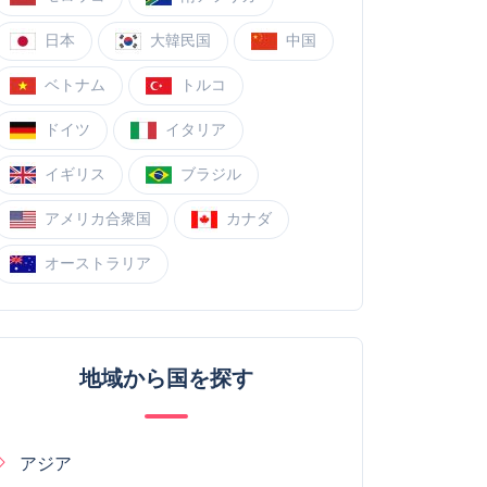
日本
大韓民国
中国
ベトナム
トルコ
ドイツ
イタリア
イギリス
ブラジル
アメリカ合衆国
カナダ
オーストラリア
地域から国を探す
アジア