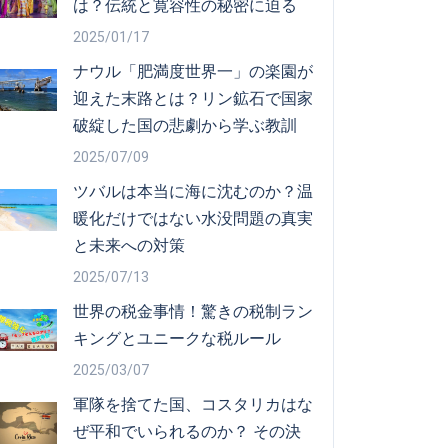
は？伝統と寛容性の秘密に迫る
2025/01/17
ナウル「肥満度世界一」の楽園が
迎えた末路とは？リン鉱石で国家
破綻した国の悲劇から学ぶ教訓
2025/07/09
ツバルは本当に海に沈むのか？温
暖化だけではない水没問題の真実
と未来への対策
2025/07/13
世界の税金事情！驚きの税制ラン
キングとユニークな税ルール
2025/03/07
軍隊を捨てた国、コスタリカはな
ぜ平和でいられるのか？ その決