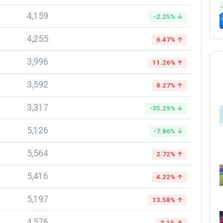
4,159
-2.25% ↓
4,255
6.47% ↑
3,996
11.26% ↑
3,592
8.27% ↑
3,317
-35.29% ↓
5,126
-7.86% ↓
5,564
2.72% ↑
5,416
4.22% ↑
5,197
13.58% ↑
4,576
2.1% ↑