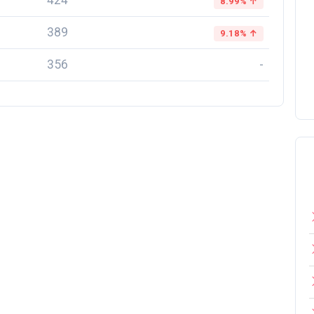
424
8.99% ↑
389
9.18% ↑
356
-