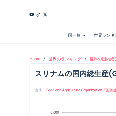
Skip
to
main
content
国一覧
世界ランキ
Home
世界のランキング
世界の国内総生
スリナムの国内総生産(GDP
出典：
Food and Agriculture Organizati
6,000