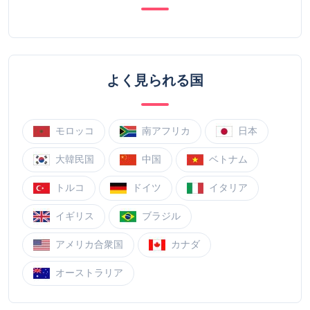
よく見られる国
モロッコ
南アフリカ
日本
大韓民国
中国
ベトナム
トルコ
ドイツ
イタリア
イギリス
ブラジル
アメリカ合衆国
カナダ
オーストラリア