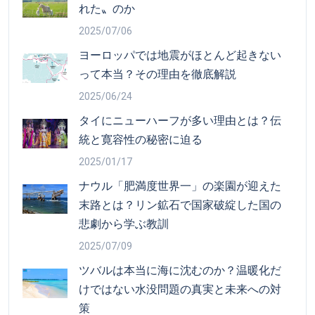
れた〟のか
2025/07/06
ヨーロッパでは地震がほとんど起きない
って本当？その理由を徹底解説
2025/06/24
タイにニューハーフが多い理由とは？伝
統と寛容性の秘密に迫る
2025/01/17
ナウル「肥満度世界一」の楽園が迎えた
末路とは？リン鉱石で国家破綻した国の
悲劇から学ぶ教訓
2025/07/09
ツバルは本当に海に沈むのか？温暖化だ
けではない水没問題の真実と未来への対
策