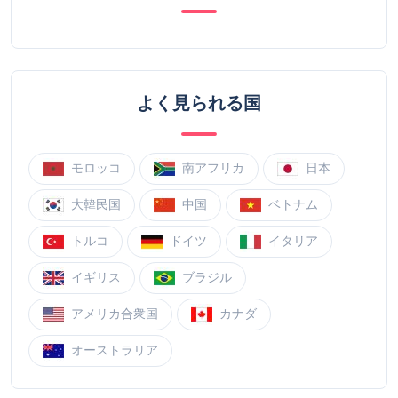
よく見られる国
モロッコ
南アフリカ
日本
大韓民国
中国
ベトナム
トルコ
ドイツ
イタリア
イギリス
ブラジル
アメリカ合衆国
カナダ
オーストラリア