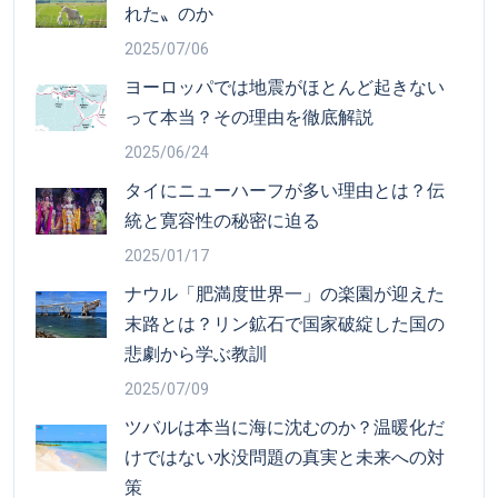
れた〟のか
2025/07/06
ヨーロッパでは地震がほとんど起きない
って本当？その理由を徹底解説
2025/06/24
タイにニューハーフが多い理由とは？伝
統と寛容性の秘密に迫る
2025/01/17
ナウル「肥満度世界一」の楽園が迎えた
末路とは？リン鉱石で国家破綻した国の
悲劇から学ぶ教訓
2025/07/09
ツバルは本当に海に沈むのか？温暖化だ
けではない水没問題の真実と未来への対
策