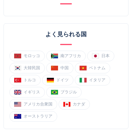
よく見られる国
モロッコ
南アフリカ
日本
大韓民国
中国
ベトナム
トルコ
ドイツ
イタリア
イギリス
ブラジル
アメリカ合衆国
カナダ
オーストラリア