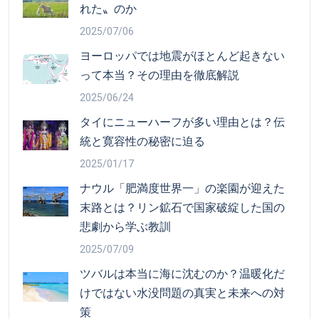
れた〟のか
2025/07/06
ヨーロッパでは地震がほとんど起きない
って本当？その理由を徹底解説
2025/06/24
タイにニューハーフが多い理由とは？伝
統と寛容性の秘密に迫る
2025/01/17
ナウル「肥満度世界一」の楽園が迎えた
末路とは？リン鉱石で国家破綻した国の
悲劇から学ぶ教訓
2025/07/09
ツバルは本当に海に沈むのか？温暖化だ
けではない水没問題の真実と未来への対
策