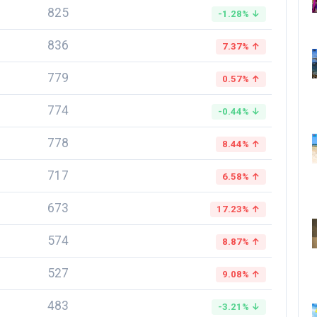
825
-1.28% ↓
836
7.37% ↑
779
0.57% ↑
774
-0.44% ↓
778
8.44% ↑
717
6.58% ↑
673
17.23% ↑
574
8.87% ↑
527
9.08% ↑
483
-3.21% ↓