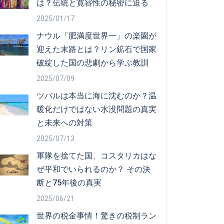
は？伝統と寛容性の秘密に迫る
2025/01/17
ナウル「肥満度世界一」の楽園が
迎えた末路とは？リン鉱石で国家
破綻した国の悲劇から学ぶ教訓
2025/07/09
ツバルは本当に海に沈むのか？温
暖化だけではない水没問題の真実
と未来への対策
2025/07/13
軍隊を捨てた国、コスタリカはな
ぜ平和でいられるのか？ その決
断と75年後の真実
2025/06/21
世界の税金事情！驚きの税制ラン