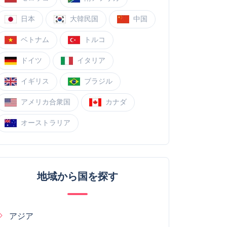
日本
大韓民国
中国
ベトナム
トルコ
ドイツ
イタリア
イギリス
ブラジル
アメリカ合衆国
カナダ
オーストラリア
地域から国を探す
アジア