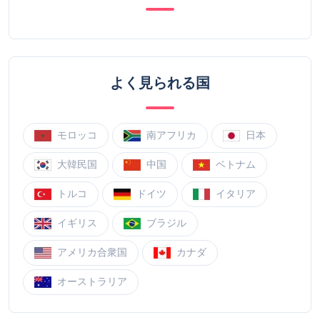
よく見られる国
モロッコ
南アフリカ
日本
大韓民国
中国
ベトナム
トルコ
ドイツ
イタリア
イギリス
ブラジル
アメリカ合衆国
カナダ
オーストラリア