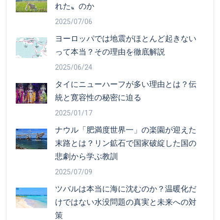
れた〟のか
2025/07/06
ヨーロッパでは地震がほとんど起きない
って本当？その理由を徹底解説
2025/06/24
タイにニューハーフが多い理由とは？伝
統と寛容性の秘密に迫る
2025/01/17
ナウル「肥満度世界一」の楽園が迎えた
末路とは？リン鉱石で国家破綻した国の
悲劇から学ぶ教訓
2025/07/09
ツバルは本当に海に沈むのか？温暖化だ
けではない水没問題の真実と未来への対
策