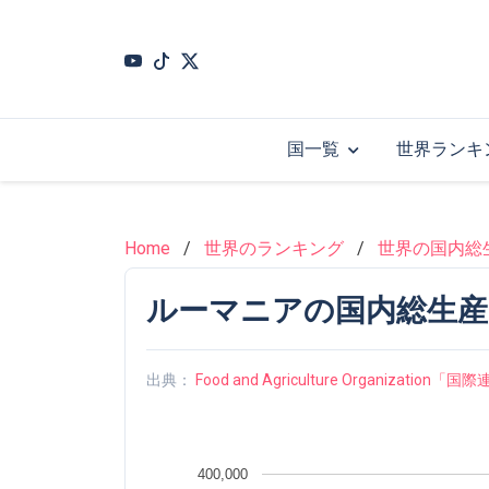
Skip
to
main
content
国一覧
世界ランキ
Home
世界のランキング
世界の国内総生
ルーマニアの国内総生産(GD
出典：
Food and Agriculture Organizati
400,000