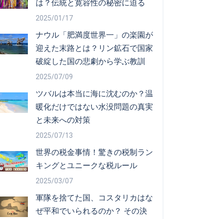
は？伝統と寛容性の秘密に迫る
2025/01/17
ナウル「肥満度世界一」の楽園が
迎えた末路とは？リン鉱石で国家
破綻した国の悲劇から学ぶ教訓
2025/07/09
ツバルは本当に海に沈むのか？温
暖化だけではない水没問題の真実
と未来への対策
2025/07/13
世界の税金事情！驚きの税制ラン
キングとユニークな税ルール
2025/03/07
軍隊を捨てた国、コスタリカはな
ぜ平和でいられるのか？ その決