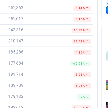
251,362
0.14% ↑
251,017
3.16% ↑
243,316
15.78% ↑
210,147
13.42% ↑
185,288
4.16% ↑
177,884
-10.93% ↓
199,714
5.23% ↑
189,789
5.95% ↑
179,133
-7% ↓
192,613
13.28% ↑