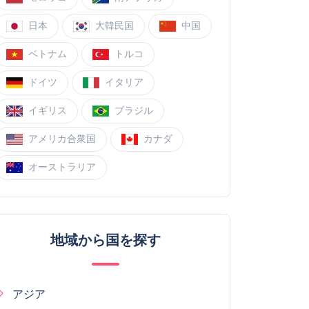
日本
大韓民国
中国
ベトナム
トルコ
ドイツ
イタリア
イギリス
ブラジル
アメリカ合衆国
カナダ
オーストラリア
地域から国を探す
アジア