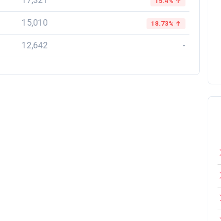
17,321
15.4% ↑
15,010
18.73% ↑
12,642
-