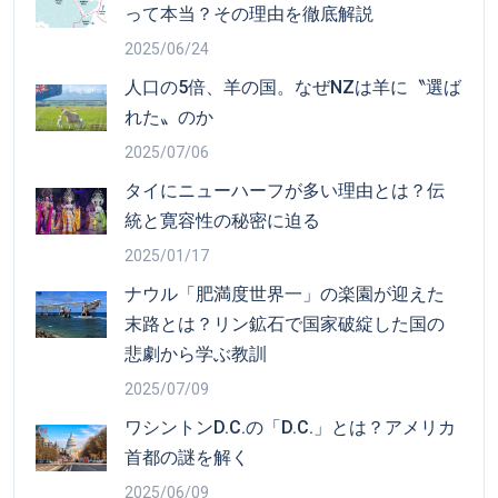
って本当？その理由を徹底解説
2025/06/24
人口の5倍、羊の国。なぜNZは羊に〝選ば
れた〟のか
2025/07/06
タイにニューハーフが多い理由とは？伝
統と寛容性の秘密に迫る
2025/01/17
ナウル「肥満度世界一」の楽園が迎えた
末路とは？リン鉱石で国家破綻した国の
悲劇から学ぶ教訓
2025/07/09
ワシントンD.C.の「D.C.」とは？アメリカ
首都の謎を解く
2025/06/09