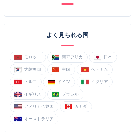
よく見られる国
モロッコ
南アフリカ
日本
大韓民国
中国
ベトナム
トルコ
ドイツ
イタリア
イギリス
ブラジル
アメリカ合衆国
カナダ
オーストラリア