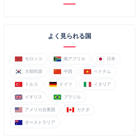
よく見られる国
モロッコ
南アフリカ
日本
大韓民国
中国
ベトナム
トルコ
ドイツ
イタリア
イギリス
ブラジル
アメリカ合衆国
カナダ
オーストラリア