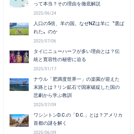
って本当？その理由を徹底解説
2025/06/24
人口の5倍、羊の国。なぜNZは羊に〝選ば
れた〟のか
2025/07/06
タイにニューハーフが多い理由とは？伝
統と寛容性の秘密に迫る
2025/01/17
ナウル「肥満度世界一」の楽園が迎えた
末路とは？リン鉱石で国家破綻した国の
悲劇から学ぶ教訓
2025/07/09
ワシントンD.C.の「D.C.」とは？アメリカ
首都の謎を解く
2025/06/09