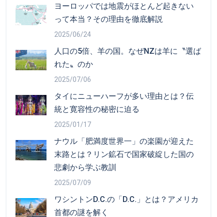
ヨーロッパでは地震がほとんど起きない
って本当？その理由を徹底解説
2025/06/24
人口の5倍、羊の国。なぜNZは羊に〝選ば
れた〟のか
2025/07/06
タイにニューハーフが多い理由とは？伝
統と寛容性の秘密に迫る
2025/01/17
ナウル「肥満度世界一」の楽園が迎えた
末路とは？リン鉱石で国家破綻した国の
悲劇から学ぶ教訓
2025/07/09
ワシントンD.C.の「D.C.」とは？アメリカ
首都の謎を解く