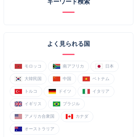
キーワード検索
よく見られる国
モロッコ
南アフリカ
日本
大韓民国
中国
ベトナム
トルコ
ドイツ
イタリア
イギリス
ブラジル
アメリカ合衆国
カナダ
オーストラリア