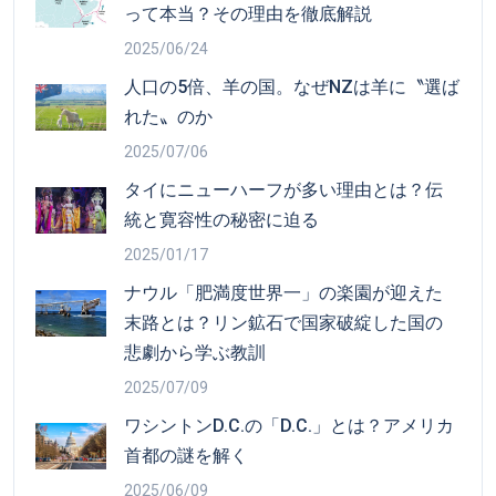
って本当？その理由を徹底解説
2025/06/24
人口の5倍、羊の国。なぜNZは羊に〝選ば
れた〟のか
2025/07/06
タイにニューハーフが多い理由とは？伝
統と寛容性の秘密に迫る
2025/01/17
ナウル「肥満度世界一」の楽園が迎えた
末路とは？リン鉱石で国家破綻した国の
悲劇から学ぶ教訓
2025/07/09
ワシントンD.C.の「D.C.」とは？アメリカ
首都の謎を解く
2025/06/09