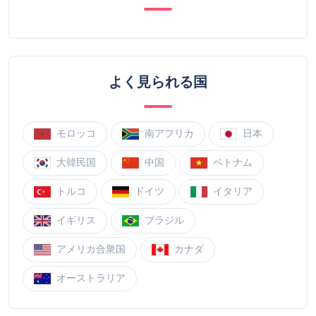
よく見られる国
モロッコ
南アフリカ
日本
大韓民国
中国
ベトナム
トルコ
ドイツ
イタリア
イギリス
ブラジル
アメリカ合衆国
カナダ
オーストラリア