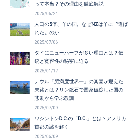
って本当？その理由を徹底解説
2025/06/24
人口の5倍、羊の国。なぜNZは羊に〝選ば
れた〟のか
2025/07/06
タイにニューハーフが多い理由とは？伝
統と寛容性の秘密に迫る
2025/01/17
ナウル「肥満度世界一」の楽園が迎えた
末路とは？リン鉱石で国家破綻した国の
悲劇から学ぶ教訓
2025/07/09
ワシントンD.C.の「D.C.」とは？アメリカ
首都の謎を解く
2025/06/09