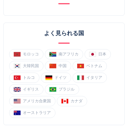
よく見られる国
モロッコ
南アフリカ
日本
大韓民国
中国
ベトナム
トルコ
ドイツ
イタリア
イギリス
ブラジル
アメリカ合衆国
カナダ
オーストラリア