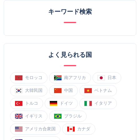
キーワード検索
よく見られる国
モロッコ
南アフリカ
日本
大韓民国
中国
ベトナム
トルコ
ドイツ
イタリア
イギリス
ブラジル
アメリカ合衆国
カナダ