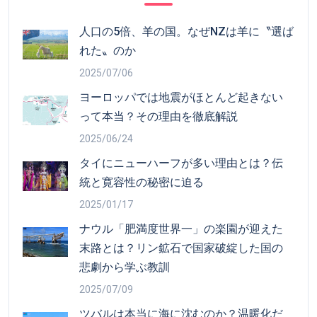
人口の5倍、羊の国。なぜNZは羊に〝選ば
れた〟のか
2025/07/06
ヨーロッパでは地震がほとんど起きない
って本当？その理由を徹底解説
2025/06/24
タイにニューハーフが多い理由とは？伝
統と寛容性の秘密に迫る
2025/01/17
ナウル「肥満度世界一」の楽園が迎えた
末路とは？リン鉱石で国家破綻した国の
悲劇から学ぶ教訓
2025/07/09
ツバルは本当に海に沈むのか？温暖化だ