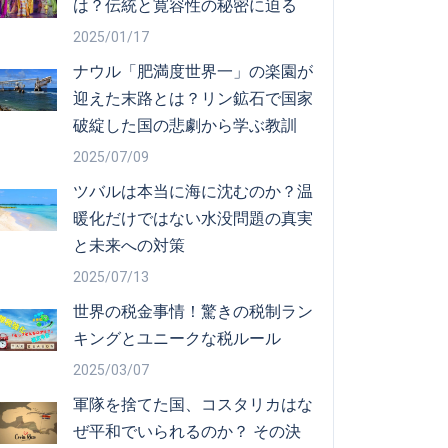
は？伝統と寛容性の秘密に迫る
2025/01/17
ナウル「肥満度世界一」の楽園が
迎えた末路とは？リン鉱石で国家
破綻した国の悲劇から学ぶ教訓
2025/07/09
ツバルは本当に海に沈むのか？温
暖化だけではない水没問題の真実
と未来への対策
2025/07/13
世界の税金事情！驚きの税制ラン
キングとユニークな税ルール
2025/03/07
軍隊を捨てた国、コスタリカはな
ぜ平和でいられるのか？ その決