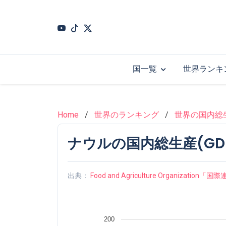
Skip
to
main
content
国一覧
世界ランキ
Home
世界のランキング
世界の国内総生
ナウルの国内総生産(GDP)
出典：
Food and Agriculture Organizati
200