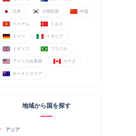
日本
大韓民国
中国
ベトナム
トルコ
ドイツ
イタリア
イギリス
ブラジル
アメリカ合衆国
カナダ
オーストラリア
地域から国を探す
アジア