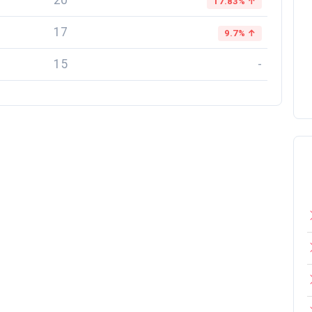
20
17.83% ↑
17
9.7% ↑
15
-