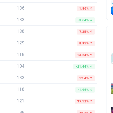
136
1.86% ↑
133
-3.64% ↓
138
7.35% ↑
129
8.95% ↑
118
13.24% ↑
104
-21.44% ↓
133
12.4% ↑
118
-1.96% ↓
121
37.12% ↑
88
48.3% ↑