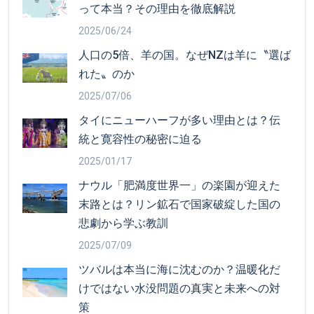
って本当？その理由を徹底解説
2025/06/24
人口の5倍、羊の国。なぜNZは羊に〝選ば
れた〟のか
2025/07/06
タイにニューハーフが多い理由とは？伝
統と寛容性の秘密に迫る
2025/01/17
ナウル「肥満度世界一」の楽園が迎えた
末路とは？リン鉱石で国家破綻した国の
悲劇から学ぶ教訓
2025/07/09
ツバルは本当に海に沈むのか？温暖化だ
けではない水没問題の真実と未来への対
策