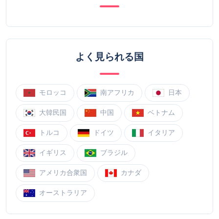
よく見られる国
モロッコ
南アフリカ
日本
大韓民国
中国
ベトナム
トルコ
ドイツ
イタリア
イギリス
ブラジル
アメリカ合衆国
カナダ
オーストラリア